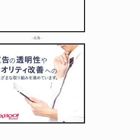
– 広告 –