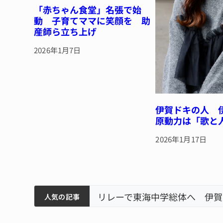
「赤ちゃん食堂」名張で始
動 子育てママに笑顔を 助
産師ら立ち上げ
2026年1月7日
伊賀ドキの人 
原動力は「歌と
2026年1月17日
ティアで清掃 伊賀
以来3回目の派遣
狙う 近大高専
リレーで東海中学総体へ 伊賀
人気の記事