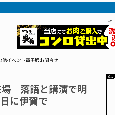
– 広告 –
の他
イベント
電子版
お問合せ
来場 落語と講演で明
2日に伊賀で