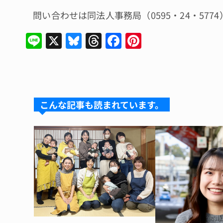
問い合わせは同法人事務局（0595・24・577
Li
X
Bl
T
F
Pi
n
u
hr
a
n
e
e
e
c
te
s
a
e
re
k
d
b
st
こんな記事も読まれています。
y
s
o
o
k