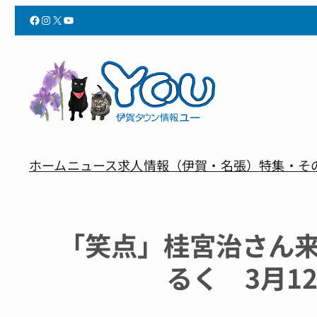
Facebook
Instagram
X
YouTube
ホーム
ニュース
求人情報（伊賀・名張）
特集・そ
「笑点」桂宮治さん
るく 3月1