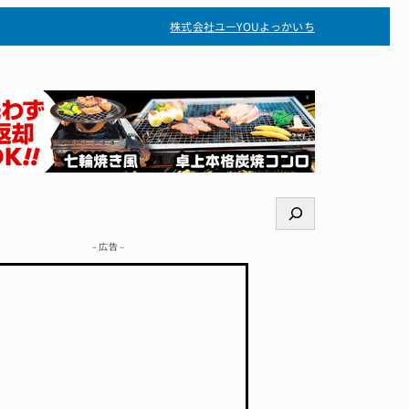
株式会社ユー
YOUよっかいち
検
索
– 広告 –