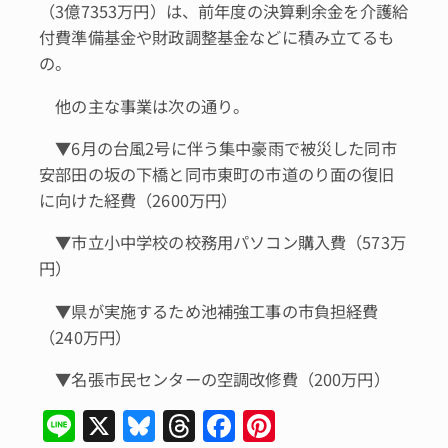
（3億7353万円）は、前年度の決算剰余金を介護給
付費準備基金や財政調整基金などに積み立てるも
の。
他の主な事業は次の通り。
▼6月の台風2号に伴う集中豪雨で被災した同市
安部田の坂の下橋と同市東町の市道のり面の復旧
に向けた経費（2600万円）
▼市立小中学校の校務用パソコン購入費（573万
円）
▼県が実施するため池補強工事の市負担経費
（240万円）
▼名張市民センターの空調改修費（200万円）
Li
X
Bl
T
F
Pi