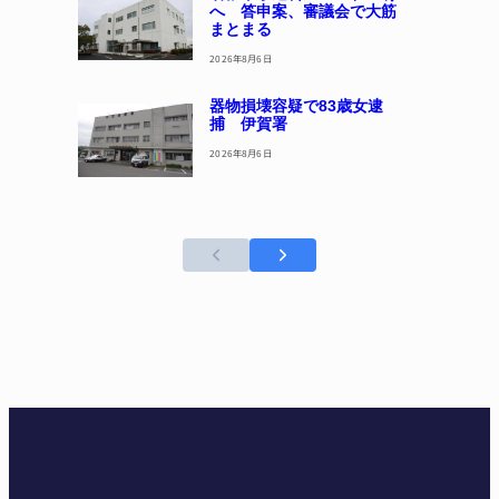
へ 答申案、審議会で大筋
まとまる
2026年8月6日
器物損壊容疑で83歳女逮
捕 伊賀署
2026年8月6日