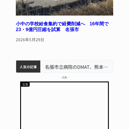
小中の学校給食集約で経費削減へ 16年間で
23・9億円圧縮を試算 名張市
2026年5月29日
中学校の陶壁モニュメント 地元建設会社がボランティアで清掃 伊賀
名張市水道料金47％値上げへ 答申案、審議会で大筋まとまる
器物損壊容疑で83歳女逮捕 伊賀署
名張市立病院のDMAT、熊本地震の被災地へ 能登以来3回目の派遣
人気の記事
– 広告 –