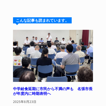
n
u
hr
a
n
e
e
e
c
te
s
a
e
re
こんな記事も読まれています。
k
d
b
st
y
s
o
o
k
中学給食延期に市民から不満の声も 名張市長
が年度内に時期表明へ
2025年8月23日