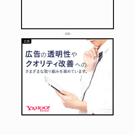
– 広告 –