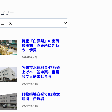
テゴリー
特産「白鳳梨」の出荷
最盛期 直売所にぎわ
う 伊賀
2026年8月7日
名張市水道料金47％値
上げへ 答申案、審議
会で大筋まとまる
2026年8月6日
器物損壊容疑で83歳女
逮捕 伊賀署
2026年8月6日