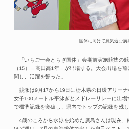
国体に向けて意気込む廣
「いちご一会とちぎ国体」会期前実施競技の競
（15）＝高田高1年＝が出場する。大会出場を前
問し、活躍を誓った。
競泳は9月17から19日に栃木県の日環アリー
女子100メートル平泳ぎとメドレーリレーに出場
で標準記録を突破し、県内でトップの記録を残し
4歳のころから水泳を始めた廣島さんは現在、鈴
ほど通い、7月の東海総体で出した自己ベスト、1