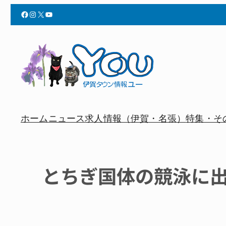
Facebook
Instagram
X
YouTube
ホーム
ニュース
求人情報（伊賀・名張）
特集・そ
とちぎ国体の競泳に