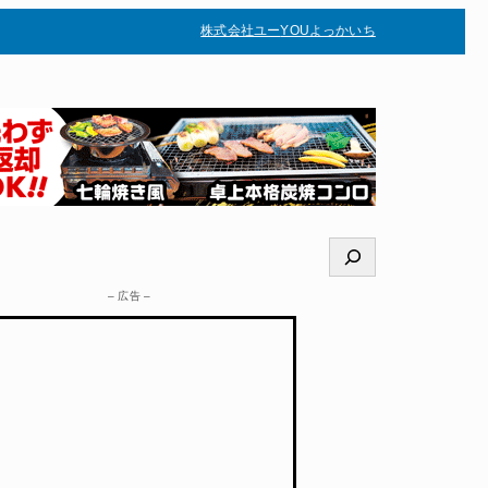
株式会社ユー
YOUよっかいち
–
検
索
– 広告 –