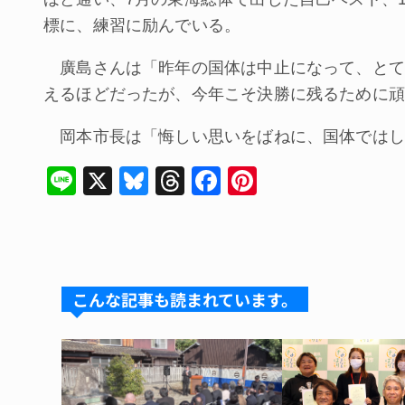
標に、練習に励んでいる。
廣島さんは「昨年の国体は中止になって、とて
えるほどだったが、今年こそ決勝に残るために頑
岡本市長は「悔しい思いをばねに、国体ではし
Li
X
Bl
T
F
Pi
n
u
hr
a
nt
e
e
e
c
er
s
a
e
e
k
d
b
st
こんな記事も読まれています。
y
s
o
o
k