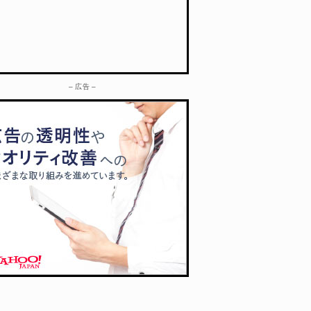
– 広告 –