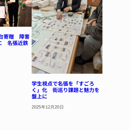
0台寄贈 障害
に 名張近鉄
学生視点で名張を「すごろ
く」化 街巡り課題と魅力を
盤上に
2025年12月20日