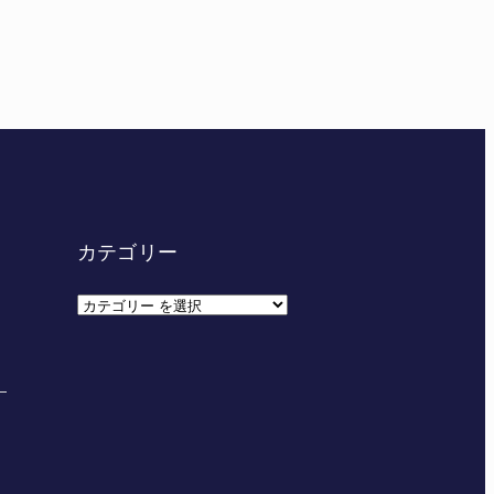
妊娠させた」母娘だまされ400万円詐欺被害 名張
カテゴリー
カ
テ
ゴ
リ
ー