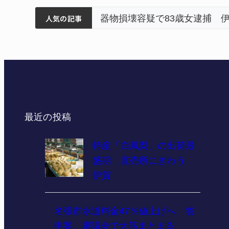
筋まとまる
ティアで清掃 伊賀
以来3回目の派遣
器物損壊容疑で83歳女逮捕 
人気の記事
最近の投稿
特産「白鳳梨」の出荷最
盛期 直売所にぎわう
伊賀
名張市水道料金47％値上げへ 答
申案、審議会で大筋まとまる