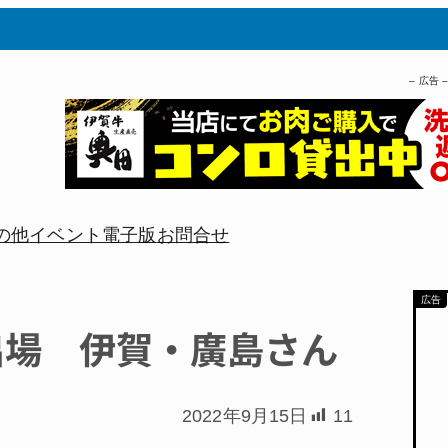
– 広告 
の他
イベント
電子版
お問合せ
出場 伊賀・廣島さん
2022年9月15日
11