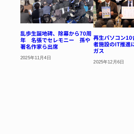
乱歩生誕地碑、除幕から70周
再生パソコン1
年 名張でセレモニー 孫や
者施設のIT推進
著名作家ら出席
ガス
2025年11月4日
2025年12月6日