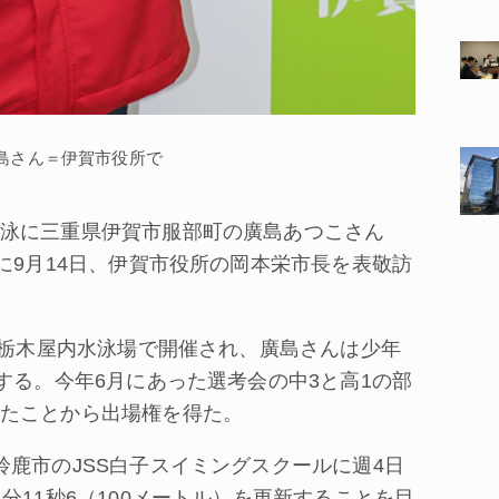
島さん＝伊賀市役所で
泳に三重県伊賀市服部町の廣島あつこさん
に9月14日、伊賀市役所の岡本栄市長を表敬訪
ナ栃木屋内水泳場で開催され、廣島さんは少年
する。今年6月にあった選考会の中3と高1の部
たことから出場権を得た。
鹿市のJSS白子スイミングスクールに週4日
分11秒6（100メートル）を更新することを目