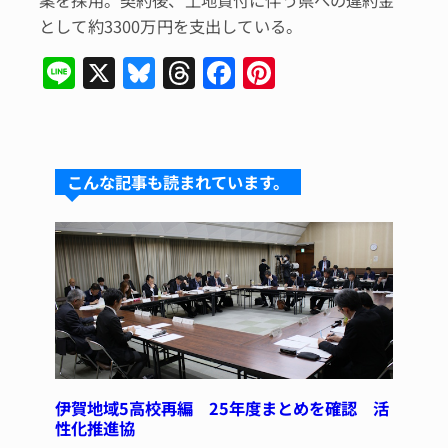
案を採用。契約後、土地貸付に伴う県への違約金
として約3300万円を支出している。
Li
X
Bl
T
F
Pi
n
u
hr
a
n
e
e
e
c
te
s
a
e
re
こんな記事も読まれています。
k
d
b
st
y
s
o
o
k
伊賀地域5高校再編 25年度まとめを確認 活
性化推進協