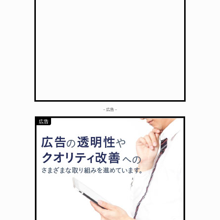
– 広告 –