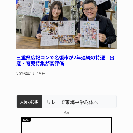
三重県広報コンで名張市が2年連続の特選 出
産・育児特集が高評価
2026年1月15日
中学校の陶壁モニュメント 地元建設会社がボランティアで清掃 伊賀
【インターハイ⑨】ソフトテニス ミス減らし上位狙う 近大高専
名張市立病院のDMAT、熊本地震の被災地へ 能登以来3回目の派遣
リレーで東海中学総体へ 伊賀・名張
人気の記事
– 広告 –