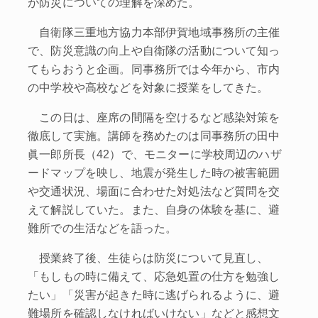
が防災についての理解を深めた。
自衛隊三重地方協力本部伊賀地域事務所の主催
で、防災意識の向上や自衛隊の活動について知っ
てもらおうと企画。同事務所では今年から、市内
の中学校や高校などを対象に授業をしてきた。
この日は、座席の間隔を空けるなど感染対策を
徹底して実施。講師を務めたのは同事務所の田中
眞一郎所長（42）で、モニターに学校周辺のハザ
ードマップを映し、地震が発生した時の被害範囲
や交通状況、場面に合わせた対処法など質問を交
えて解説していた。また、自身の体験を基に、避
難所での生活などを語った。
授業終了後、生徒らは防災について見直し、
「もしもの時に備えて、応急処置の仕方を勉強し
たい」「災害が起きた時に逃げられるように、避
難場所を確認しなければいけない」などと感想文