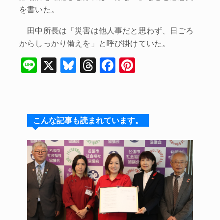
を書いた。
田中所長は「災害は他人事だと思わず、日ごろ
からしっかり備えを」と呼び掛けていた。
Li
X
Bl
T
F
Pi
n
u
hr
a
nt
e
e
e
c
er
s
a
e
e
こんな記事も読まれています。
k
d
b
st
y
s
o
o
k