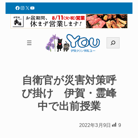
Facebook
Instagram
X
YouTube
検
索
自衛官が災害対策呼
び掛け 伊賀・霊峰
中で出前授業
2022年3月9日
9