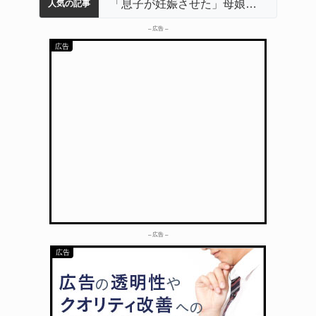
名張市立病院のDMAT、熊本地震の被災地へ 能登以来3回目の派遣
中学校の陶壁モニュメント 地元建設会社がボランティアで清掃 伊賀
名張市水道料金47％値上げへ 答申案、審議会で大筋まとまる
器物損壊容疑で83歳女逮捕 伊賀署
「息子が妊娠させた」母娘だまされ400万円詐欺被害 名張
人気の記事
– 広告 –
– 広告 –