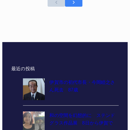
最近の投稿
伊賀市の初代市長・今岡睦之さ
ん死去 87歳
和の空間を幻想的に ステンド
グラス作品展 8日から伊賀で