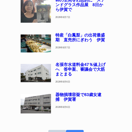
和の空間を幻想的に ステ
ンドグラス作品展 8日か
ら伊賀で
2026年8月7日
特産「白鳳梨」の出荷最盛
期 直売所にぎわう 伊賀
2026年8月7日
名張市水道料金47％値上げ
へ 答申案、審議会で大筋
まとまる
2026年8月6日
器物損壊容疑で83歳女逮
捕 伊賀署
2026年8月6日