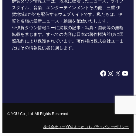
伊賀タウン情報ユーは、地域に密着したニュース、ライフ
スタイル、音楽、エンターテインメントその他、三重 伊
賀地域の"今"を配信するウェブサイトです。私たちは、伊
賀と名張の最新ニュース・動画を配信いたします。
※伊賀タウン情報ユーに掲載の記事・写真・図表等の無断
転載を禁じます。すべての内容は日本の著作権法並びに国
際条約により保護されています。著作権は株式会社ユーま
たはその情報提供者に属します。
Facebook
Instagram
X
YouTube
© YOU Co., Ltd. All Rights Reserved.
株式会社ユー
YOUよっかいち
プライバシーポリシー