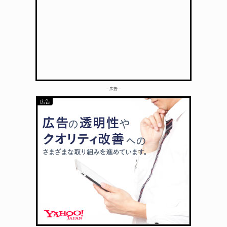
– 広告 –