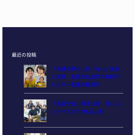
最近の投稿
「普通の祭りに行けない」家族
に笑顔 名張市立病院で食物ア
レルギー配慮の夏祭り
「名張少女」復活公演 9日にシ
ェイクスピア2作品上演