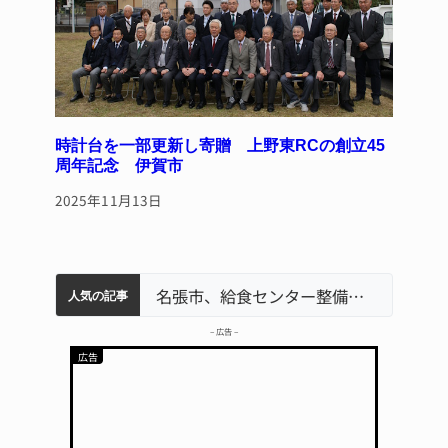
時計台を一部更新し寄贈 上野東RCの創立45
周年記念 伊賀市
2025年11月13日
中学校の陶壁モニュメント 地元建設会社がボランティアで清掃 伊賀
「息子が妊娠させた」母娘だまされ400万円詐欺被害 名張
名張市水道料金47％値上げへ 答申案、審議会で大筋まとまる
名張市立病院のDMAT、熊本地震の被災地へ 能登以来3回目の派遣
名張市、給食センター整備へ実施計画案 14小学校集約の年次計画も
人気の記事
– 広告 –