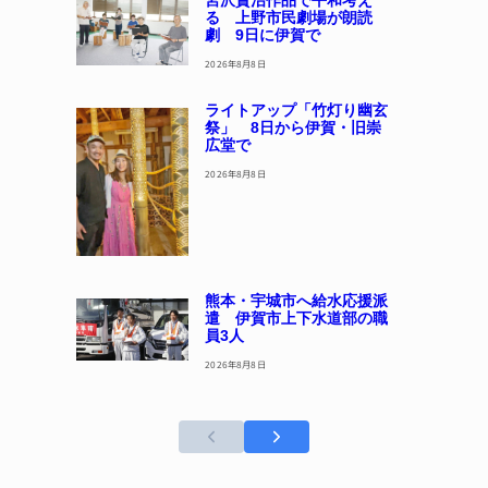
宮沢賢治作品で平和考え
る 上野市民劇場が朗読
劇 9日に伊賀で
2026年8月8日
ライトアップ「竹灯り幽玄
祭」 8日から伊賀・旧崇
広堂で
2026年8月8日
熊本・宇城市へ給水応援派
遣 伊賀市上下水道部の職
員3人
2026年8月8日