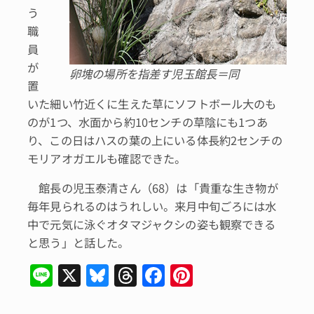
う
職
員
が
卵塊の場所を指差す児玉館長＝同
置
いた細い竹近くに生えた草にソフトボール大のも
のが1つ、水面から約10センチの草陰にも1つあ
り、この日はハスの葉の上にいる体長約2センチの
モリアオガエルも確認できた。
館長の児玉泰清さん（68）は「貴重な生き物が
毎年見られるのはうれしい。来月中旬ごろには水
中で元気に泳ぐオタマジャクシの姿も観察できる
と思う」と話した。
Li
X
Bl
T
F
Pi
n
u
hr
a
n