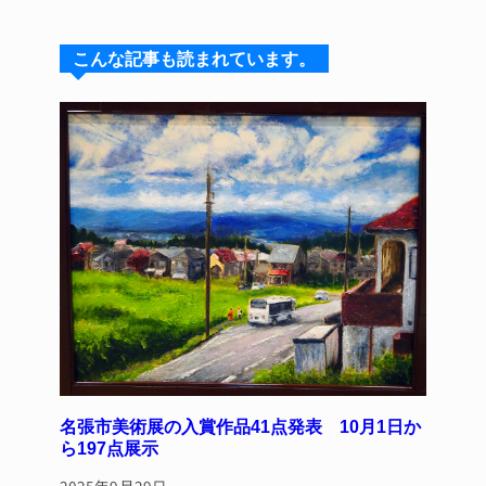
e
e
e
c
te
s
a
e
re
こんな記事も読まれています。
k
d
b
st
y
s
o
o
k
名張市美術展の入賞作品41点発表 10月1日か
ら197点展示
2025年9月29日