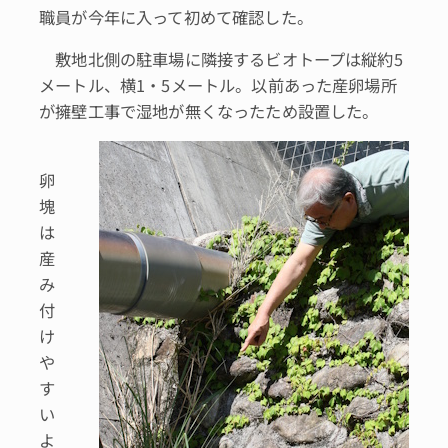
職員が今年に入って初めて確認した。
敷地北側の駐車場に隣接するビオトープは縦約5
メートル、横1・5メートル。以前あった産卵場所
が擁壁工事で湿地が無くなったため設置した。
卵
塊
は
産
み
付
け
や
す
い
よ