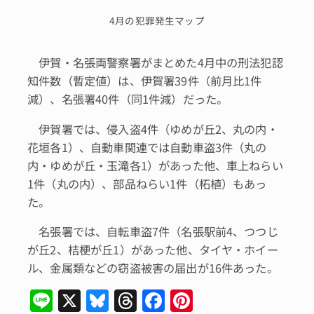
4月の犯罪発生マップ
伊賀・名張両警察署がまとめた4月中の刑法犯認
知件数（暫定値）は、伊賀署39件（前月比1件
減）、名張署40件（同1件減）だった。
伊賀署では、侵入盗4件（ゆめが丘2、丸の内・
花垣各1）、自動車関連では自動車盗3件（丸の
内・ゆめが丘・玉滝各1）があった他、車上ねらい
1件（丸の内）、部品ねらい1件（柘植）もあっ
た。
名張署では、自転車盗7件（名張駅前4、つつじ
が丘2、桔梗が丘1）があった他、タイヤ・ホイー
ル、金属類などの窃盗被害の届出が16件あった。
Li
X
Bl
T
F
Pi