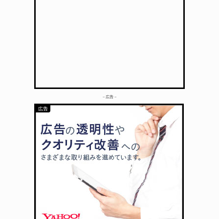
– 広告 –