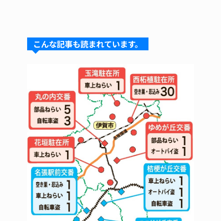
n
u
hr
a
n
e
e
e
c
te
s
a
e
re
こんな記事も読まれています。
k
d
b
st
y
s
o
o
k