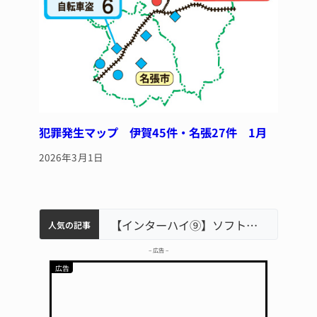
犯罪発生マップ 伊賀45件・名張27件 1月
2026年3月1日
軽乗用車が田んぼに転落 運転の70歳女性死亡 伊賀市で
中学校の陶壁モニュメント 地元建設会社がボランティアで清掃 伊賀
名張市立病院のDMAT、熊本地震の被災地へ 能登以来3回目の派遣
【インターハイ⑨】ソフトテニス ミス減らし上位狙う 近大高専
人気の記事
– 広告 –