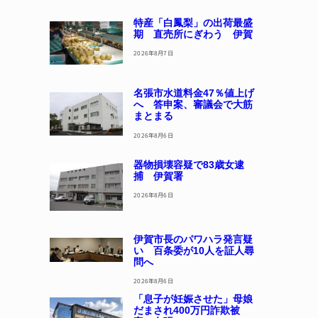
特産「白鳳梨」の出荷最盛
期 直売所にぎわう 伊賀
2026年8月7日
名張市水道料金47％値上げ
へ 答申案、審議会で大筋
まとまる
2026年8月6日
器物損壊容疑で83歳女逮
捕 伊賀署
2026年8月6日
伊賀市長のパワハラ発言疑
い 百条委が10人を証人尋
問へ
2026年8月6日
「息子が妊娠させた」母娘
だまされ400万円詐欺被