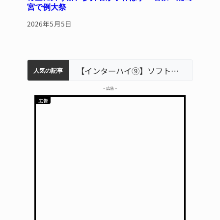
宮で例大祭
2026年5月5日
中学校の陶壁モニュメント 地元建設会社がボランティアで清掃 伊賀
【インターハイ⑨】ソフトテニス ミス減らし上位狙う 近大高専
名張市水道料金47％値上げへ 答申案、審議会で大筋まとまる
名張市立病院のDMAT、熊本地震の被災地へ 能登以来3回目の派遣
名張市、給食センター整備へ実施計画案 14小学校集約の年次計画も
人気の記事
– 広告 –