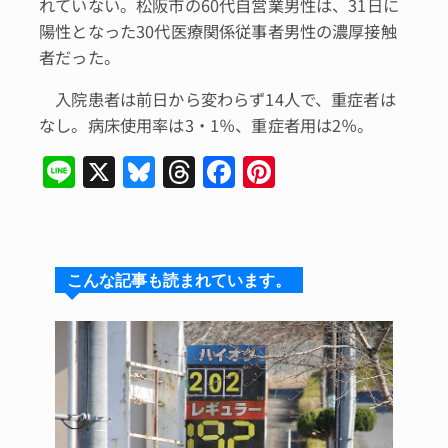
れていない。松阪市の60代自営業男性は、31日に
陽性となった30代医療関係従事者男性の濃厚接触
者だった。
入院患者は前日から変わらず14人で、重症者は
なし。病床使用率は3・1％、重症者用は2％。
Li
X
Bl
T
F
Pi
n
u
hr
a
n
e
e
e
c
te
s
a
e
re
こんな記事も読まれています。
k
d
b
st
y
s
o
o
k