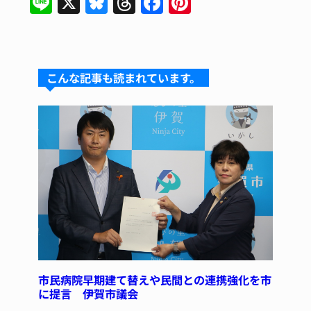
Li
X
Bl
T
F
Pi
n
u
hr
a
n
e
e
e
c
te
s
a
e
re
こんな記事も読まれています。
k
d
b
st
y
s
o
o
k
市民病院早期建て替えや民間との連携強化を市
に提言 伊賀市議会