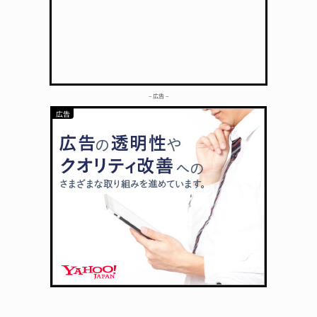
– 広告 –