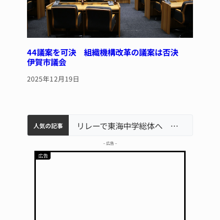
44議案を可決 組織機構改革の議案は否決
伊賀市議会
2025年12月19日
中学校の陶壁モニュメント 地元建設会社がボランティアで清掃 伊賀
【インターハイ⑨】ソフトテニス ミス減らし上位狙う 近大高専
名張市立病院のDMAT、熊本地震の被災地へ 能登以来3回目の派遣
リレーで東海中学総体へ 伊賀・名張
人気の記事
– 広告 –