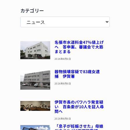
カテゴリー
名張市水道料金47％値上げ
へ 答申案、審議会で大筋
まとまる
2026年8月6日
器物損壊容疑で83歳女逮
捕 伊賀署
2026年8月6日
伊賀市長のパワハラ発言疑
い 百条委が10人を証人尋
問へ
2026年8月6日
「息子が妊娠させた」母娘