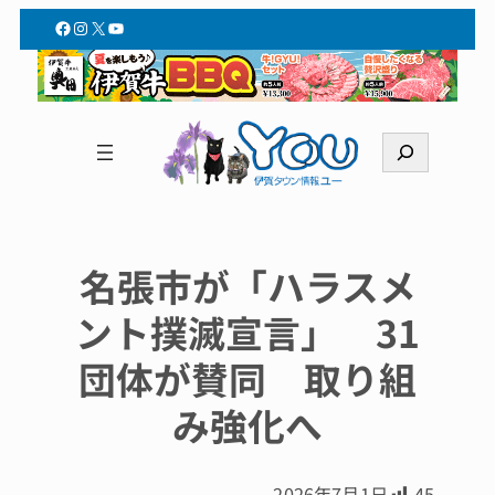
Facebook
Instagram
X
YouTube
検
索
名張市が「ハラスメ
ント撲滅宣言」 31
団体が賛同 取り組
み強化へ
2026年7月1日
45