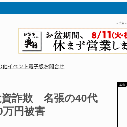
– 広告 –
の他
イベント
電子版
お問合せ
投資詐欺 名張の40代
00万円被害