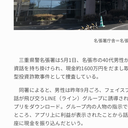
名張署庁舎＝名
三重県警名張署は5月1日、名張市の40代男性が
資話を持ち掛けられ、現金約1600万円をだまし
型投資詐欺事件として捜査している。
同署によると、男性は昨年9月ごろ、フェイス
話が飛び交うLINE（ライン）グループに誘導
プリをダウンロード。グループ内の人物の指示で
ところ、アプリ上に利益が表示されたことから話を
座に現金を振り込んだという。