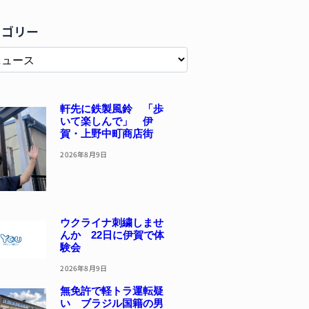
テゴリー
軒先に鉄製風鈴 「歩
いて楽しんで」 伊
賀・上野中町商店街
2026年8月9日
ウクライナ刺繍しませ
んか 22日に伊賀で体
験会
2026年8月9日
無免許で軽トラ運転疑
い ブラジル国籍の男