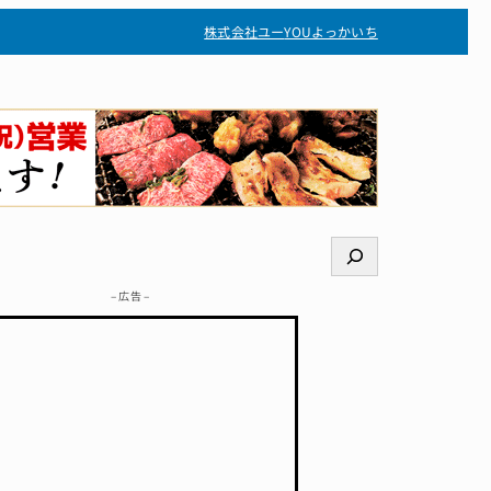
株式会社ユー
YOUよっかいち
検
索
– 広告 –