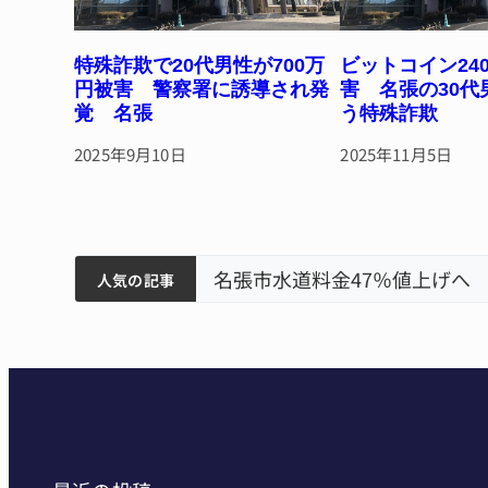
特殊詐欺で20代男性が700万
ビットコイン24
円被害 警察署に誘導され発
害 名張の30代
覚 名張
う特殊詐欺
2025年9月10日
2025年11月5日
ティアで清掃 伊賀
以来3回目の派遣
賀
害 名張
名張市水道料金47％値上げへ
人気の記事