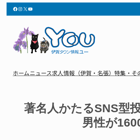
Facebook
Instagram
X
YouTube
ホーム
ニュース
求人情報（伊賀・名張）
特集・そ
著名人かたるSNS型
男性が16