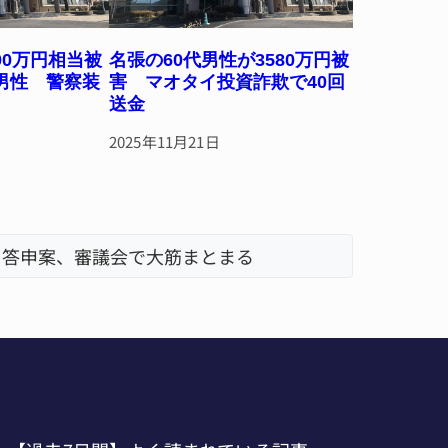
00万円相当被
名張の60代男性が3580万円被
男性 警察装
害 マオタイ投資詐欺で40回
送金
2025年11月21日
 答申案、審議会で大筋まとまる