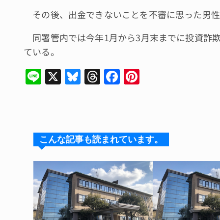
その後、出金できないことを不審に思った男性
同署管内では今年1月から3月末までに投資詐欺が
ている。
Li
X
Bl
T
F
Pi
n
u
hr
a
n
e
e
e
c
te
s
a
e
re
k
d
b
st
こんな記事も読まれています。
y
s
o
o
k