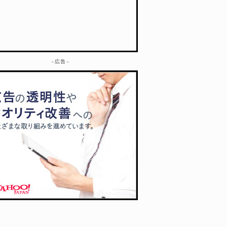
– 広告 –