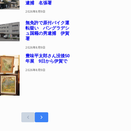
逮捕 名張署
2026年8月9日
無免許で原付バイク運
転疑い バングラデシ
ュ国籍の男逮捕 伊賀
署
2026年8月9日
豊味平太郎さん没後50
年展 9日から伊賀で
2026年8月9日