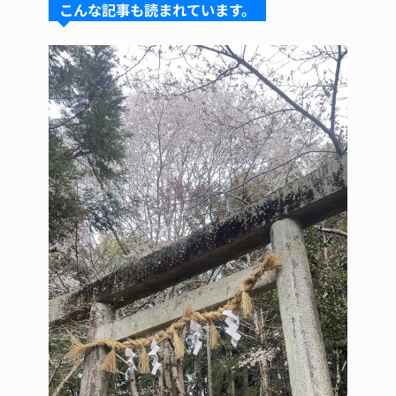
こんな記事も読まれています。
k
d
b
st
y
s
o
o
k