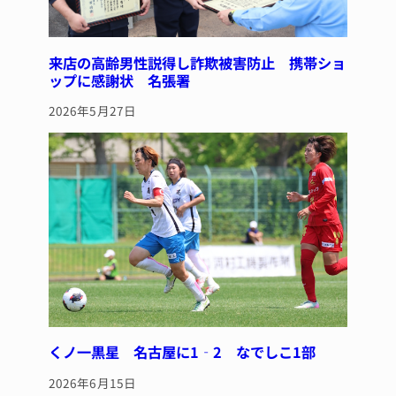
来店の高齢男性説得し詐欺被害防止 携帯ショ
ップに感謝状 名張署
2026年5月27日
くノ一黒星 名古屋に1‐2 なでしこ1部
2026年6月15日