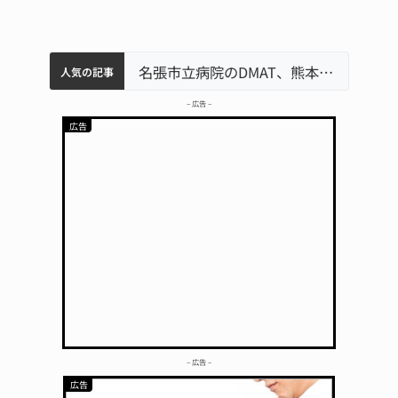
中学校の陶壁モニュメント 地元建設会社がボランティアで清掃 伊賀
名張市水道料金47％値上げへ 答申案、審議会で大筋まとまる
器物損壊容疑で83歳女逮捕 伊賀署
名張市立病院のDMAT、熊本地震の被災地へ 能登以来3回目の派遣
「息子が妊娠させた」母娘だまされ400万円詐欺被害 名張
人気の記事
– 広告 –
– 広告 –