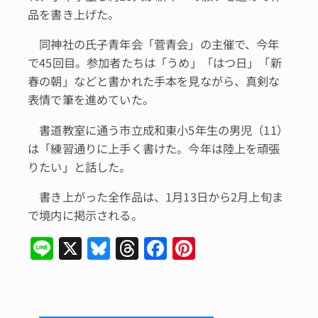
品を書き上げた。
同神社の氏子青年会「菅青会」の主催で、今年
で45回目。参加者たちは「うめ」「はつ日」「新
春の朝」などと書かれた手本を見ながら、真剣な
表情で筆を進めていた。
書道教室に通う市立成和東小5年生の男児（11）
は「練習通りに上手く書けた。今年は陸上を頑張
りたい」と話した。
書き上がった全作品は、1月13日から2月上旬ま
で境内に掲示される。
Li
X
Bl
T
F
Pi
n
u
hr
a
n
e
e
e
c
te
s
a
e
re