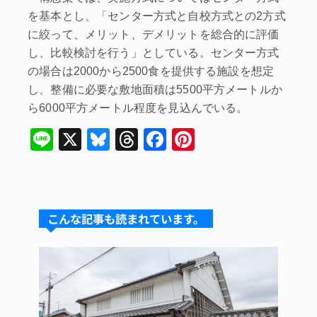
を基本とし、「センター方式と自校方式との2方式
に絞って、メリット、デメリットを総合的に評価
し、比較検討を行う」としている。センター方式
の場合は2000から2500食を提供する施設を想定
し、整備に必要な敷地面積は5500平方メートルか
ら6000平方メートル程度を見込んでいる。
Li
X
Bl
T
F
Pi
n
u
hr
a
nt
e
e
e
c
er
s
a
e
e
こんな記事も読まれています。
k
d
b
st
y
s
o
o
k