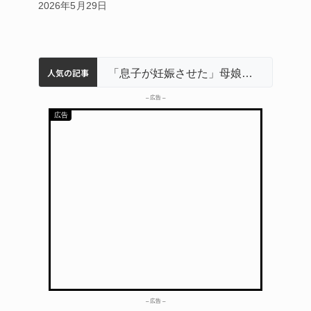
2026年5月29日
人気の記事
名張市立病院のDMAT、熊本地震の被災地へ 能登以来3回目の派遣
中学校の陶壁モニュメント 地元建設会社がボランティアで清掃 伊賀
名張市水道料金47％値上げへ 答申案、審議会で大筋まとまる
「息子が妊娠させた」母娘だまされ400万円詐欺被害 名張
– 広告 –
– 広告 –