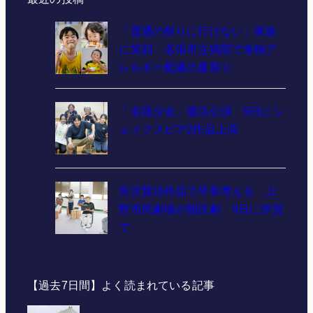
「普通の祭りに行けない」家族
に笑顔 名張市立病院で食物ア
レルギー配慮の夏祭り
「名張少女」復活公演 9日にシ
ェイクスピア2作品上演
宮沢賢治作品で平和考える 上
野市民劇場が朗読劇 9日に伊賀
で
【過去7日間】よく読まれている記事