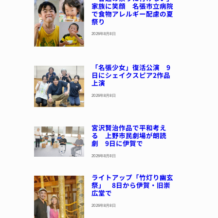
家族に笑顔 名張市立病院
で食物アレルギー配慮の夏
祭り
2026年8月8日
「名張少女」復活公演 9
日にシェイクスピア2作品
上演
2026年8月8日
宮沢賢治作品で平和考え
る 上野市民劇場が朗読
劇 9日に伊賀で
2026年8月8日
ライトアップ「竹灯り幽玄
祭」 8日から伊賀・旧崇
広堂で
2026年8月8日