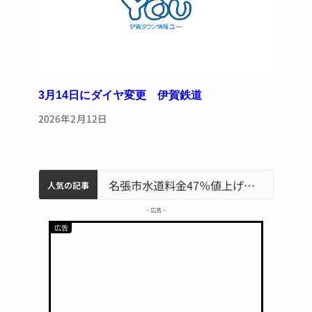
3月14日にダイヤ変更 伊賀鉄道
2026年2月12日
特産「白鳳梨」の出荷最盛期 直売所にぎわう 伊賀
伊賀市の初代市長・今岡睦之さん死去 87歳
「息子が妊娠させた」母娘だまされ400万円詐欺被害 名張
名張市立病院のDMAT、熊本地震の被災地へ 能登以来3回目の派遣
名張市水道料金47％値上げへ 答申案、審議会で大筋まとまる
人気の記事
– 広告 –