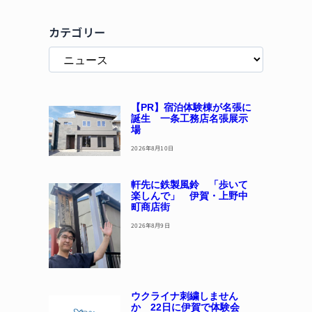
カテゴリー
【PR】宿泊体験棟が名張に
誕生 一条工務店名張展示
場
2026年8月10日
軒先に鉄製風鈴 「歩いて
楽しんで」 伊賀・上野中
町商店街
2026年8月9日
ウクライナ刺繍しません
か 22日に伊賀で体験会