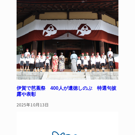
伊賀で芭蕉祭 400人が遺徳しのぶ 特選句披
露や表彰
2025年10月13日