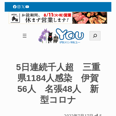
Facebook
Instagram
X
YouTube
検
索
5日連続千人超 三重
県1184人感染 伊賀
56人 名張48人 新
型コロナ
2022年7月17日
5