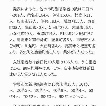
発表によると、他の市町別感染者の数は四日市
市201人、桑名市164人、津市163人、鈴鹿市113
人、松阪市99人、伊勢市83人、菰野町55人、東員
町33人、亀山市30人、朝日町27人、志摩市26人、
いなべ市19人、玉城町14人、明和町と大紀町各7
人、鳥羽市と南伊勢町、紀北町各5人、熊野市と木
曽岬町、川越町、大台町各4人、尾鷲市と紀宝町各
2人、多気町と度会町各1人で、県外が2人だった。
入院患者数は前日比10人増の165人で、うち重症
は1人。病床利用率は36・1％、自宅療養者は前日
比670人増の7291人だった。
伊賀市の新規感染者は10歳未満15人、10代6
人、20代5人、30代7人、40代9人、50代4人、60
代4人、70代2人、80代3人、90代1人だった。