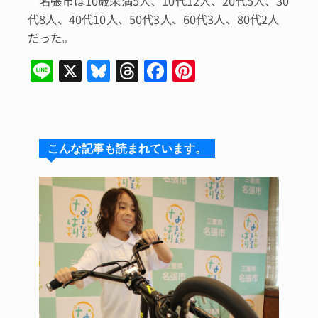
名張市は10歳未満5人、10代12人、20代5人、30
代8人、40代10人、50代3人、60代3人、80代2人
だった。
Li
X
Bl
T
F
Pi
n
u
hr
a
n
e
e
e
c
te
s
a
e
re
こんな記事も読まれています。
k
d
b
st
y
s
o
o
k