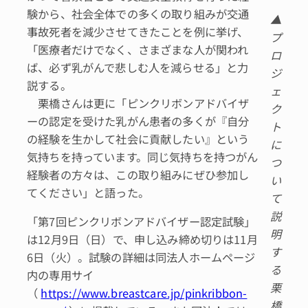
験から、社会全体での多くの取り組みが交通
▲
事故死者を減少させてきたことを例に挙げ、
プ
「医療者だけでなく、さまざまな人が関われ
ロ
ば、必ず乳がんで悲しむ人を減らせる」と力
ジ
説する。
ェ
栗橋さんは更に「ピンクリボンアドバイザ
ク
ーの認定を受けた乳がん患者の多くが『自分
ト
の経験を生かして社会に貢献したい』という
に
気持ちを持っています。同じ気持ちを持つがん
つ
経験者の方々は、この取り組みにぜひ参加し
い
てください」と語った。
て
説
「第7回ピンクリボンアドバイザー認定試験」
明
は12月9日（日）で、申し込み締め切りは11月
す
6日（火）。試験の詳細は同法人ホームページ
る
内の専用サイ
栗
（
https://www.breastcare.jp/pinkribbon-
橋