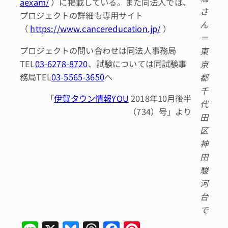
aexam/
）に掲載している。また同法人では、
さ
プロジェクトの詳細も専用サイト
ん
（
https://www.cancereducation.jp/
）
＝
プロジェクトの問い合わせは同法人事務局
東
TEL
03-6278-8720
、試験については同試験事
京
務局TEL
03-5565-3650
へ
都
千
「
伊賀タウン情報YOU
2018年10月後半
代
（734）号」より
田
区
神
田
駿
河
台
で