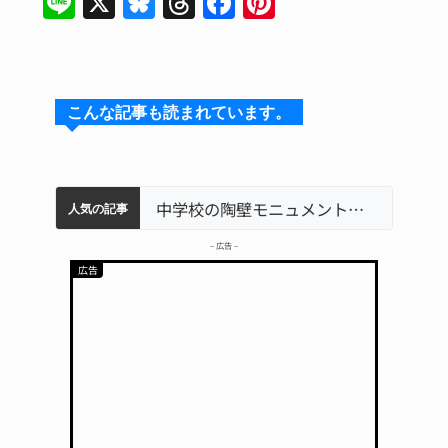
Li
X
Bl
T
F
Pi
n
u
hr
a
n
e
e
e
c
te
s
a
e
re
こんな記事も読まれています。
k
d
b
st
y
s
o
o
リレーで東海中学総体へ 伊賀・名張
【インターハイ⑨】ソフトテニス ミス減らし上位狙う 近大高専
名張市、給食センター整備へ実施計画案 14小学校集約の年次計画も
中学校の陶壁モニュメント 地元建設会社がボランティアで清掃 伊賀
名張市立病院のDMAT、熊本地震の被災地へ 能登以来3回目の派遣
人気の記事
k
– 広告 –