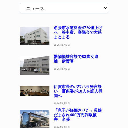
名張市水道料金47％値上げ
へ 答申案、審議会で大筋
まとまる
2026年8月6日
器物損壊容疑で83歳女逮
捕 伊賀署
2026年8月6日
伊賀市長のパワハラ発言疑
い 百条委が10人を証人尋
問へ
2026年8月6日
「息子が妊娠させた」母娘
だまされ400万円詐欺被
害 名張
2026年8月6日