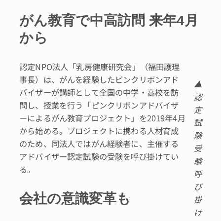
がん教育で中高訪問 来年4月
から
認定NPO法人「乳房健康研究会」（福田護理
事長）は、がんを経験したピンクリボンアド
▲
バイザーが講師として全国の中学・高校を訪
認
問し、授業を行う「ピンクリボンアドバイザ
定
ーによるがん教育プロジェクト」を2019年4月
試
から始める。プロジェクトに携わる人材育成
験
のため、同法人ではがん経験者に、主催する
受
アドバイザー認定試験の受験を呼び掛けてい
験
る。
呼
び
会社の意識変革も
掛
け