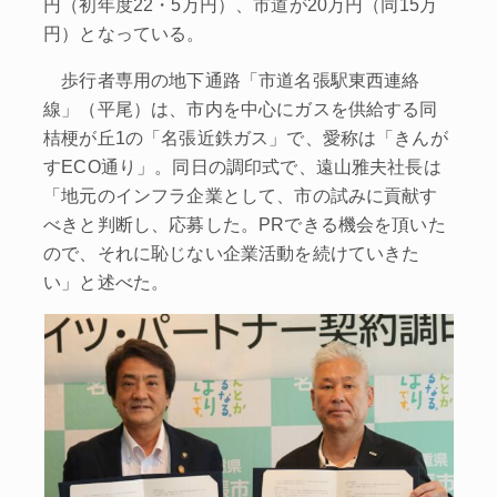
円（初年度22・5万円）、市道が20万円（同15万
円）となっている。
歩行者専用の地下通路「市道名張駅東西連絡
線」（平尾）は、市内を中心にガスを供給する同
桔梗が丘1の「名張近鉄ガス」で、愛称は「きんが
すECO通り」。同日の調印式で、遠山雅夫社長は
「地元のインフラ企業として、市の試みに貢献す
べきと判断し、応募した。PRできる機会を頂いた
ので、それに恥じない企業活動を続けていきた
い」と述べた。