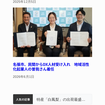
2025年12月5日
名張市、民間からDX人材受け入れ 地域活性
化起業人の曽我さん着任
2026年6月1日
人気の記事
名張市立病院のDMAT、熊本地震の被災地へ 能登以来3回目の派遣
名張市水道料金47％値上げへ 答申案、審議会で大筋まとまる
特産「白鳳梨」の出荷最盛期 直売所にぎわう 伊賀