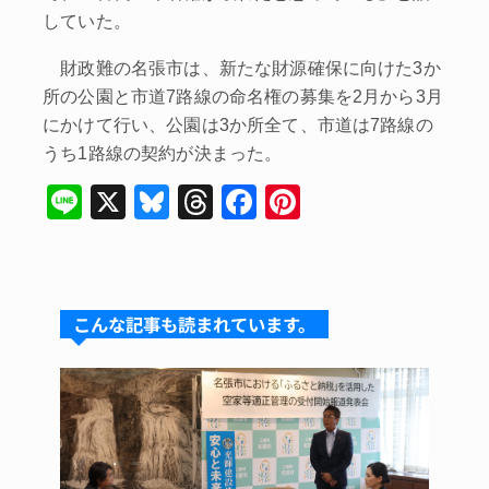
していた。
財政難の名張市は、新たな財源確保に向けた3か
所の公園と市道7路線の命名権の募集を2月から3月
にかけて行い、公園は3か所全て、市道は7路線の
うち1路線の契約が決まった。
Li
X
Bl
T
F
Pi
n
u
hr
a
nt
e
e
e
c
er
s
a
e
e
こんな記事も読まれています。
k
d
b
st
y
s
o
o
k