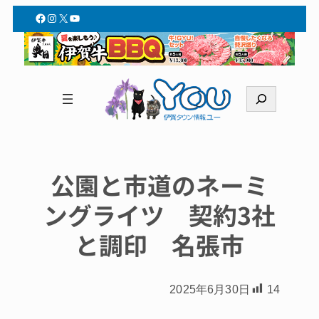
Facebook
Instagram
X
YouTube
検
索
公園と市道のネーミ
ングライツ 契約3社
と調印 名張市
2025年6月30日
14