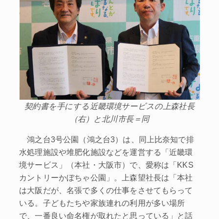
契約書を手にする近畿環境サービスの上森社長
（右）と北川市長＝同
鴻之台3号公園（鴻之台3）は、同上比奈知で排
水処理施設や堆肥化施設などを運営する「近畿環
境サービス」（本社・大阪市）で、愛称は「KKS
カントリーかぼちゃ公園」。上森望社長は「本社
は大阪だが、名張で多くの仕事をさせてもらって
いる。子どもたちや家族連れの利用が多い場所
で、一番良い命名権が取れたと思っている」と話