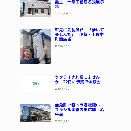
誕生 一条工務店名張展示
場
2026年8月10日
軒先に鉄製風鈴 「歩いて
楽しんで」 伊賀・上野中
町商店街
2026年8月9日
ウクライナ刺繍しません
か 22日に伊賀で体験会
2026年8月9日
無免許で軽トラ運転疑い
ブラジル国籍の男逮捕 名
張署
2026年8月9日