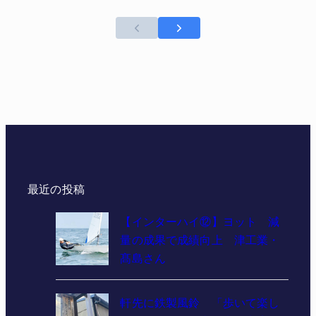
最近の投稿
【インターハイ⑫】ヨット 減
量の成果で成績向上 津工業・
髙島さん
軒先に鉄製風鈴 「歩いて楽し