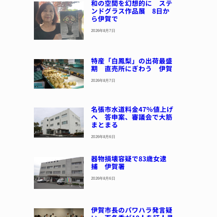
和の空間を幻想的に ステ
ンドグラス作品展 8日か
ら伊賀で
2026年8月7日
特産「白鳳梨」の出荷最盛
期 直売所にぎわう 伊賀
2026年8月7日
名張市水道料金47％値上げ
へ 答申案、審議会で大筋
まとまる
2026年8月6日
器物損壊容疑で83歳女逮
捕 伊賀署
2026年8月6日
伊賀市長のパワハラ発言疑