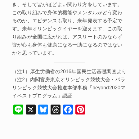
き、そして皆がほどよい関わり方をしています。
この取り組みで身体的機能やメンタルがどう変わ
るのか、エビデンスも取り、来年発表する予定で
す。来年オリンピックイヤーを迎えます。この取
り組みが全国に広がれば、アスリートのみならず
皆が心も身体も健康になる一助になるのではない
かと思っています。
（注1）厚生労働省の2016年国民生活基礎調査より
（注2）内閣官房東京オリンピック競技大会・パラ
リンピック競技大会推進本部事務「beyond2020マ
イベストプログラム」認証
Li
X
Bl
T
F
Pi
n
u
hr
a
nt
e
e
e
c
er