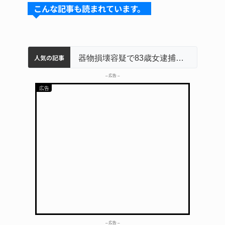
s
a
e
e
こんな記事も読まれています。
k
d
b
st
y
s
o
o
人気の記事
名張市立病院のDMAT、熊本地震の被災地へ 能登以来3回目の派遣
中学校の陶壁モニュメント 地元建設会社がボランティアで清掃 伊賀
名張市水道料金47％値上げへ 答申案、審議会で大筋まとまる
器物損壊容疑で83歳女逮捕 伊賀署
「息子が妊娠させた」母娘だまされ400万円詐欺被害 名張
k
– 広告 –
– 広告 –