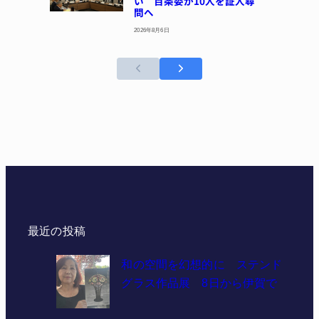
い 百条委が10人を証人尋
問へ
2026年8月6日
最近の投稿
和の空間を幻想的に ステンド
グラス作品展 8日から伊賀で