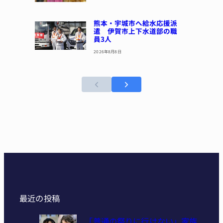
熊本・宇城市へ給水応援派
遣 伊賀市上下水道部の職
員3人
2026年8月8日
最近の投稿
「普通の祭りに行けない」家族