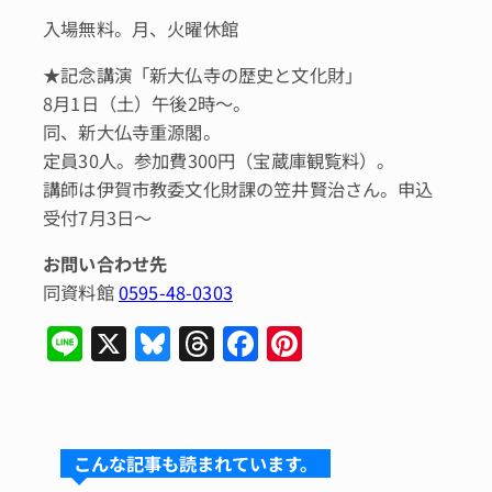
入場無料。月、火曜休館
★記念講演「新大仏寺の歴史と文化財」
8月1日（土）午後2時～。
同、新大仏寺重源閣。
定員30人。参加費300円（宝蔵庫観覧料）。
講師は伊賀市教委文化財課の笠井賢治さん。申込
受付7月3日～
お問い合わせ先
同資料館
0595-48-0303
Li
X
Bl
T
F
Pi
n
u
hr
a
n
e
e
e
c
te
s
a
e
re
こんな記事も読まれています。
k
d
b
st