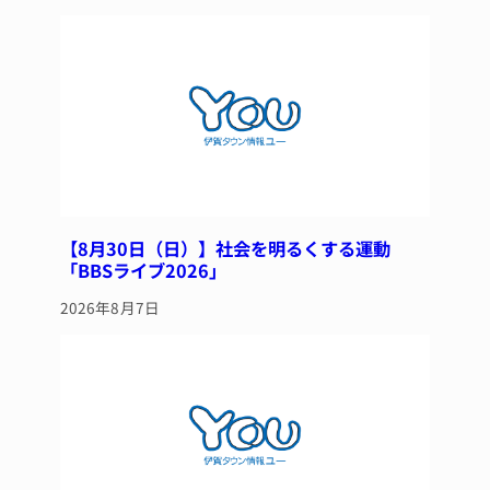
y
s
o
o
k
【8月30日（日）】社会を明るくする運動
「BBSライブ2026」
2026年8月7日