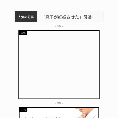
中学校の陶壁モニュメント 地元建設会社がボランティアで清掃 伊賀
名張市水道料金47％値上げへ 答申案、審議会で大筋まとまる
名張市立病院のDMAT、熊本地震の被災地へ 能登以来3回目の派遣
「息子が妊娠させた」母娘だまされ400万円詐欺被害 名張
人気の記事
– 広告 –
– 広告 –