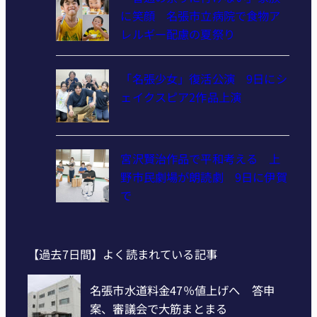
に笑顔 名張市立病院で食物ア
レルギー配慮の夏祭り
「名張少女」復活公演 9日にシ
ェイクスピア2作品上演
宮沢賢治作品で平和考える 上
野市民劇場が朗読劇 9日に伊賀
で
【過去7日間】よく読まれている記事