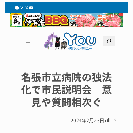
Facebook
Instagram
X
YouTube
検
索
名張市立病院の独法
化で市民説明会 意
見や質問相次ぐ
2024年2月23日
12