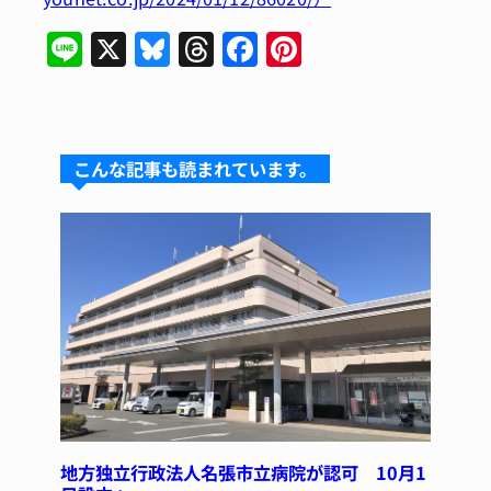
Li
X
Bl
T
F
Pi
n
u
hr
a
n
e
e
e
c
te
s
a
e
re
こんな記事も読まれています。
k
d
b
st
y
s
o
o
k
地方独立行政法人名張市立病院が認可 10月1