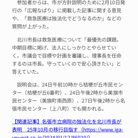
参加者からは、市が方針説明のために2月10日発
行の「広報なばり」に掲載した記事に関する意見
や、「救急医療は独法化でどうなるのか」などの
質問が上がった。
北川市長は救急医療について「最優先の課題。
中期目標に掲げ、法人にしっかりとやらせてい
く。市議会で目標や計画を審議し、理事長を任命
するのは市長。守っていくので安心頂きたい」と
答えていた。
説明会は、24日午前10時から桔梗が丘市民セン
ター（桔梗が丘6番町）、24日午後2時から美旗市
民センター（美旗町南西原）、27日午後2時から名
張市民センター（上八町）でも開かれる。
【関連記事】名張市立病院の独法化を北川市長が
表明 25年10月の移行目指す（https://www.iga-
younet.co.jp/2024/01/12/86020/）