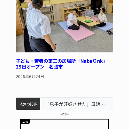
子ども・若者の第三の居場所「Nabaりnk」
29日オープン 名張市
2026年6月24日
中学校の陶壁モニュメント 地元建設会社がボランティアで清掃 伊賀
名張市水道料金47％値上げへ 答申案、審議会で大筋まとまる
名張市立病院のDMAT、熊本地震の被災地へ 能登以来3回目の派遣
「息子が妊娠させた」母娘だまされ400万円詐欺被害 名張
人気の記事
– 広告 –