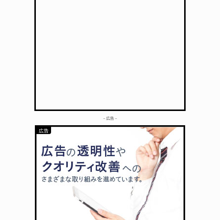
– 広告 –