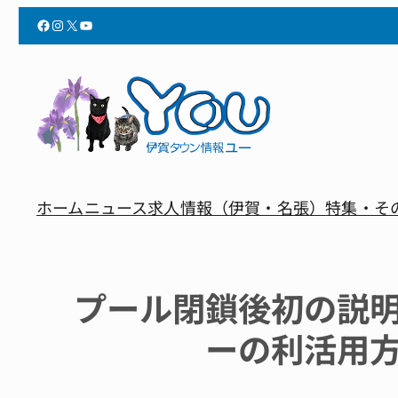
Facebook
Instagram
X
YouTube
ホーム
ニュース
求人情報（伊賀・名張）
特集・そ
プール閉鎖後初の説
ーの利活用