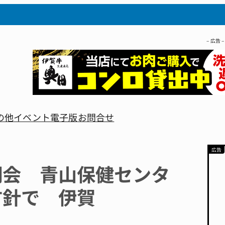
– 広告 –
の他
イベント
電子版
お問合せ
明会 青山保健センタ
方針で 伊賀