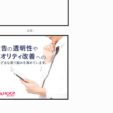
– 広告 –