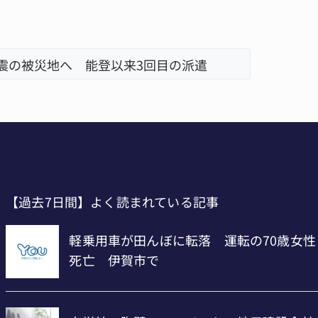
地震の被災地へ 能登以来3回目の派遣
【インタ
リレーで
【過去7日間】よく読まれている記事