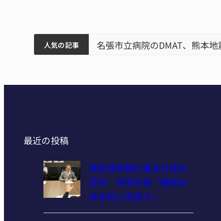
賀市で
ティアで清掃 伊賀
名張市立病院のDMAT、熊本
人気の記事
最近の投稿
美術博物館の基本計画を
答申 伊賀市長「構想は
抜本的に見直す」