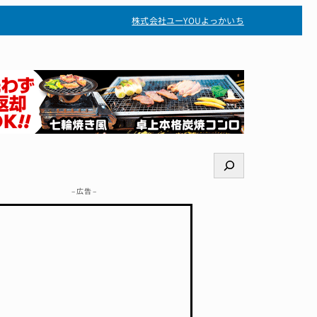
株式会社ユー
YOUよっかいち
検
索
– 広告 –