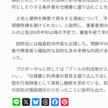
可としたりする条件案を仕様書に盛り込むことを
土地と建物を無償で貸与する理由について、市
規模修繕を避けられない」と説明し、事業者側の
ルの公告は8月中旬以降の予定で、審査を経て年
説明会には稲森稔尚市長も出席した。閉鎖中の
者や障害者ら福祉的な目的も含め多様な利用があ
った。
プロポーザルに対しては「プールの利活用が入
い」、「仕様書に利用者の意見を盛り込んでほし
設を行政財産として保有し継続を求めている。民
の告知が施設掲示だけだったことに批判も出た。
Li
X
Bl
T
F
Pi