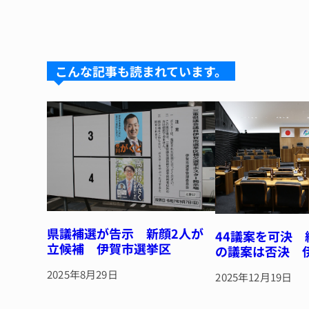
n
u
hr
a
n
e
e
e
c
te
s
a
e
re
k
d
b
st
こんな記事も読まれています。
y
s
o
o
k
県議補選が告示 新顔2人が
44議案を可決
立候補 伊賀市選挙区
の議案は否決 
2025年8月29日
2025年12月19日