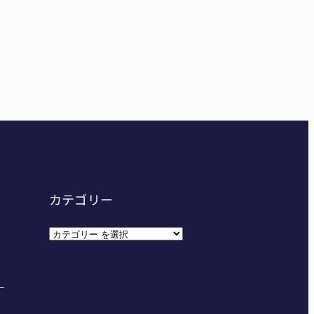
ーハイ⑨】ソフトテニス ミス減らし上位狙う 近大高
東海中学総体へ 伊賀・名張
カテゴリー
カ
テ
ゴ
リ
ー