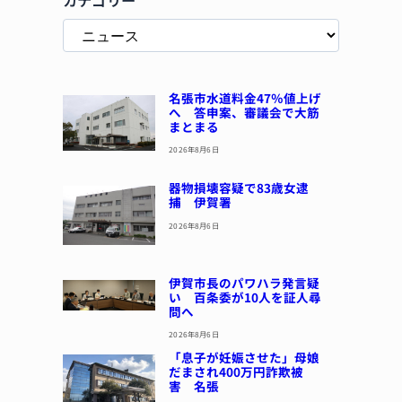
名張市水道料金47％値上げ
へ 答申案、審議会で大筋
まとまる
2026年8月6日
器物損壊容疑で83歳女逮
捕 伊賀署
2026年8月6日
伊賀市長のパワハラ発言疑
い 百条委が10人を証人尋
問へ
2026年8月6日
「息子が妊娠させた」母娘
だまされ400万円詐欺被
害 名張