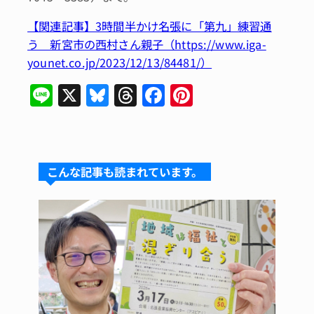
【関連記事】3時間半かけ名張に「第九」練習通
う 新宮市の西村さん親子（https://www.iga-
younet.co.jp/2023/12/13/84481/）
Li
X
Bl
T
F
Pi
n
u
hr
a
n
e
e
e
c
te
s
a
e
re
こんな記事も読まれています。
k
d
b
st
y
s
o
o
k