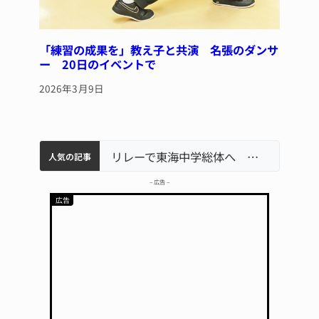
「練習の成果を」教え子と共演 名張のダンサ
ー 20日のイベントで
2026年3月9日
中学校の陶壁モニュメント 地元建設会社がボランティアで清掃 伊賀
【インターハイ⑨】ソフトテニス ミス減らし上位狙う 近大高専
名張市立病院のDMAT、熊本地震の被災地へ 能登以来3回目の派遣
リレーで東海中学総体へ 伊賀・名張
人気の記事
– 広告 –