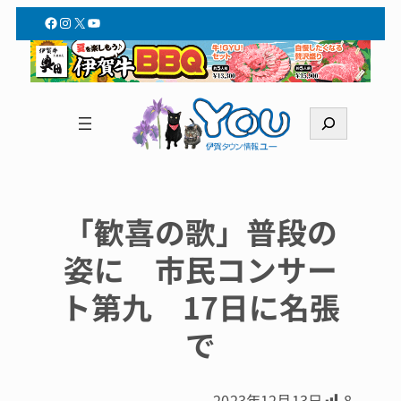
Facebook
Instagram
X
YouTube
検
索
「歓喜の歌」普段の
姿に 市民コンサー
ト第九 17日に名張
で
2023年12月13日
8