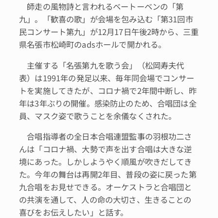
師走の風物詩と言われるベートーベンの「第
九」。「歓喜の歌」が会場を包み込む「第31回市
民コンサート第九」が12月17日午後2時から、三重
県名張市松崎町のadsホールで開かれる。
主催する「名張第九を歌う会」（松岡寿夫代
表）は1991年の発足以来、毎年同会場でコンサー
トを実施してきたが、コロナ禍で2年間中断し、昨
年は3年ぶりの開催。感染防止のため、合唱団は全
員、マスク姿で歌うことを余儀なくされた。
合唱指導者の全日本合唱連盟監事の羽根功二さ
んは「コロナ禍、大勢で声を出す合唱は大きな逆
境にあった。しかしようやく順風が吹きだしてき
た。今年の舞台は再開2年目、普段の姿に戻った第
九合唱をお見せできる。オーケストラと合唱団と
の共演を通して、人の命の大切さ、生きることの
喜びをお伝えしたい」と話す。