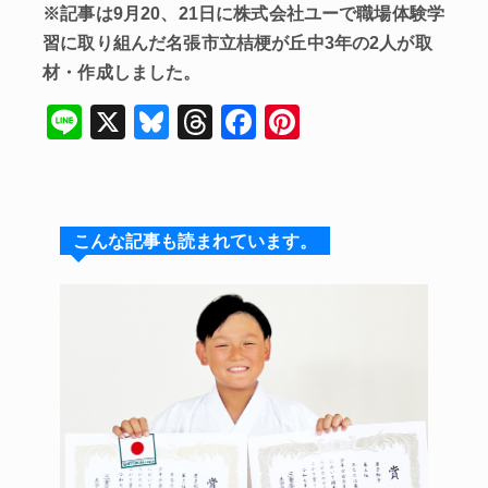
※記事は9月20、21日に株式会社ユーで職場体験学
習に取り組んだ名張市立桔梗が丘中3年の2人が取
材・作成しました。
Li
X
Bl
T
F
Pi
n
u
hr
a
n
e
e
e
c
te
s
a
e
re
こんな記事も読まれています。
k
d
b
st
y
s
o
o
k