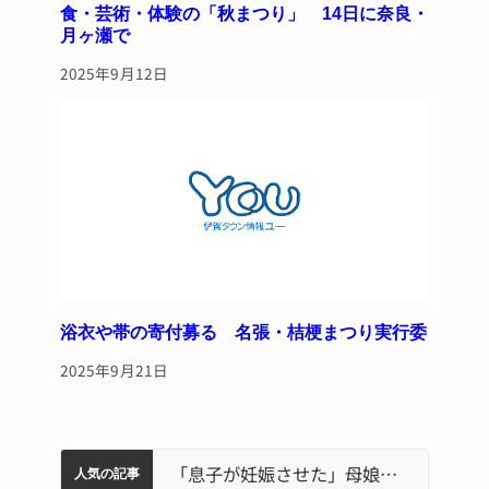
食・芸術・体験の「秋まつり」 14日に奈良・
月ヶ瀬で
2025年9月12日
浴衣や帯の寄付募る 名張・桔梗まつり実行委
2025年9月21日
特産「白鳳梨」の出荷最盛期 直売所にぎわう 伊賀
伊賀市の初代市長・今岡睦之さん死去 87歳
名張市水道料金47％値上げへ 答申案、審議会で大筋まとまる
名張市立病院のDMAT、熊本地震の被災地へ 能登以来3回目の派遣
「息子が妊娠させた」母娘だまされ400万円詐欺被害 名張
人気の記事