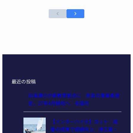
最近の投稿
旧長瀬小が新教育拠点に 奈良の事業者選
定、27年4月開校へ 名張市
【インターハイ⑫】ヨット 減
量の成果で成績向上 津工業・