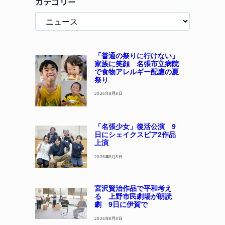
カテゴリー
「普通の祭りに行けない」
家族に笑顔 名張市立病院
で食物アレルギー配慮の夏
祭り
2026年8月8日
「名張少女」復活公演 9
日にシェイクスピア2作品
上演
2026年8月8日
宮沢賢治作品で平和考え
る 上野市民劇場が朗読
劇 9日に伊賀で
2026年8月8日