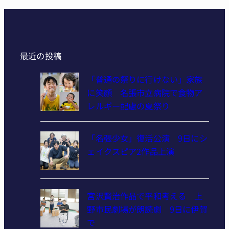
最近の投稿
「普通の祭りに行けない」家族
に笑顔 名張市立病院で食物ア
レルギー配慮の夏祭り
「名張少女」復活公演 9日にシ
ェイクスピア2作品上演
宮沢賢治作品で平和考える 上
野市民劇場が朗読劇 9日に伊賀
で