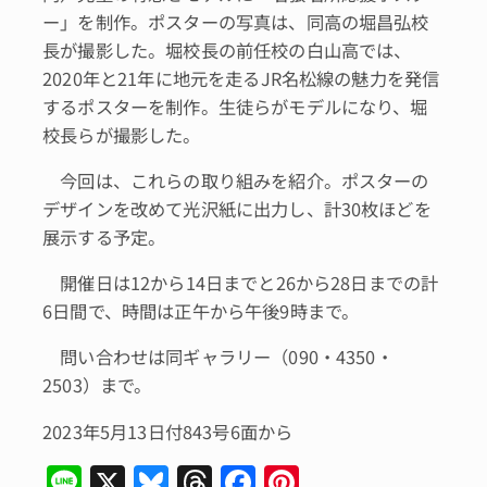
ー」を制作。ポスターの写真は、同高の堀昌弘校
長が撮影した。堀校長の前任校の白山高では、
2020年と21年に地元を走るJR名松線の魅力を発信
するポスターを制作。生徒らがモデルになり、堀
校長らが撮影した。
今回は、これらの取り組みを紹介。ポスターの
デザインを改めて光沢紙に出力し、計30枚ほどを
展示する予定。
開催日は12から14日までと26から28日までの計
6日間で、時間は正午から午後9時まで。
問い合わせは同ギャラリー（090・4350・
2503）まで。
2023年5月13日付843号6面から
Li
X
Bl
T
F
Pi