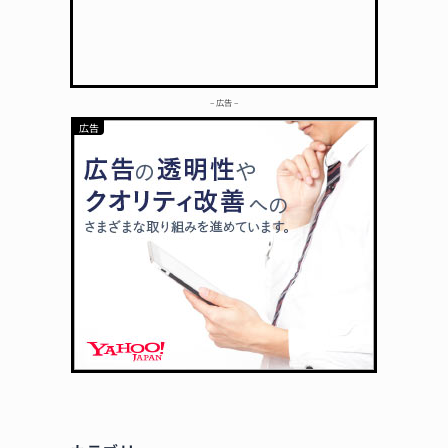
– 広告 –