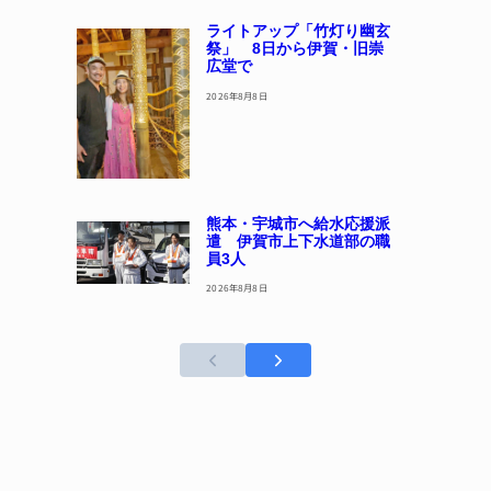
ライトアップ「竹灯り幽玄
祭」 8日から伊賀・旧崇
広堂で
2026年8月8日
熊本・宇城市へ給水応援派
遣 伊賀市上下水道部の職
員3人
2026年8月8日