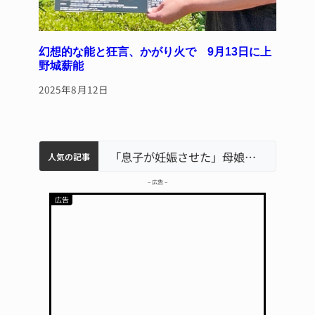
幻想的な能と狂言、かがり火で 9月13日に上
野城薪能
2025年8月12日
中学校の陶壁モニュメント 地元建設会社がボランティアで清掃 伊賀
名張市水道料金47％値上げへ 答申案、審議会で大筋まとまる
名張市立病院のDMAT、熊本地震の被災地へ 能登以来3回目の派遣
「息子が妊娠させた」母娘だまされ400万円詐欺被害 名張
人気の記事
– 広告 –