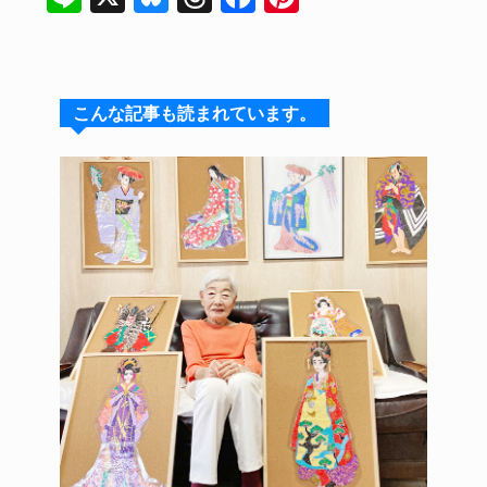
n
u
hr
a
n
e
e
e
c
te
s
a
e
re
こんな記事も読まれています。
k
d
b
st
y
s
o
o
k