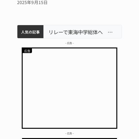
2025年9月15日
中学校の陶壁モニュメント 地元建設会社がボランティアで清掃 伊賀
【インターハイ⑨】ソフトテニス ミス減らし上位狙う 近大高専
名張市立病院のDMAT、熊本地震の被災地へ 能登以来3回目の派遣
リレーで東海中学総体へ 伊賀・名張
人気の記事
– 広告 –
– 広告 –