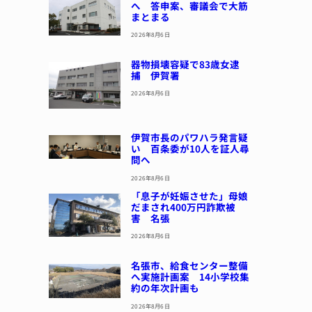
へ 答申案、審議会で大筋
まとまる
2026年8月6日
器物損壊容疑で83歳女逮
捕 伊賀署
2026年8月6日
伊賀市長のパワハラ発言疑
い 百条委が10人を証人尋
問へ
2026年8月6日
「息子が妊娠させた」母娘
だまされ400万円詐欺被
害 名張
2026年8月6日
名張市、給食センター整備
へ実施計画案 14小学校集
約の年次計画も
2026年8月6日