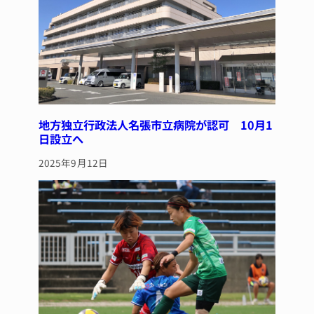
k
地方独立行政法人名張市立病院が認可 10月1
日設立へ
2025年9月12日