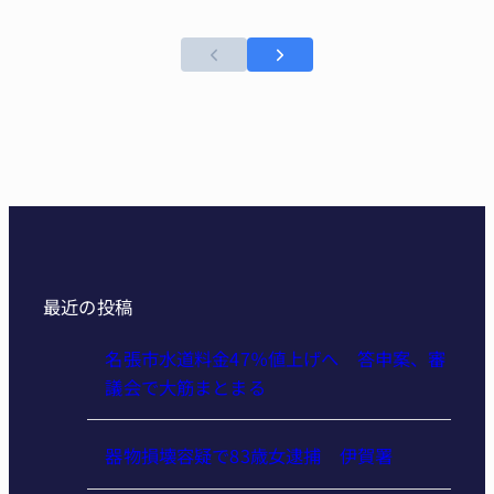
最近の投稿
名張市水道料金47％値上げへ 答申案、審
議会で大筋まとまる
器物損壊容疑で83歳女逮捕 伊賀署