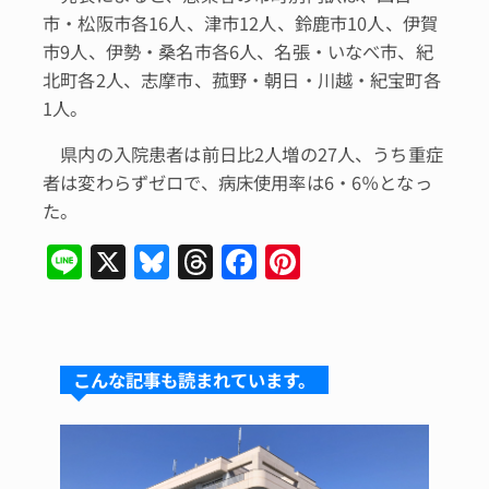
市・松阪市各16人、津市12人、鈴鹿市10人、伊賀
市9人、伊勢・桑名市各6人、名張・いなべ市、紀
北町各2人、志摩市、菰野・朝日・川越・紀宝町各
1人。
県内の入院患者は前日比2人増の27人、うち重症
者は変わらずゼロで、病床使用率は6・6％となっ
た。
Li
X
Bl
T
F
Pi
n
u
hr
a
n
e
e
e
c
te
s
a
e
re
こんな記事も読まれています。
k
d
b
st
y
s
o
o