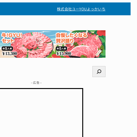
株式会社ユー
YOUよっかいち
検
索
– 広告 –