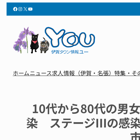
Facebook
Instagram
X
YouTube
ホーム
ニュース
求人情報（伊賀・名張）
特集・そ
10代から80代の男
染 ステージⅢの感