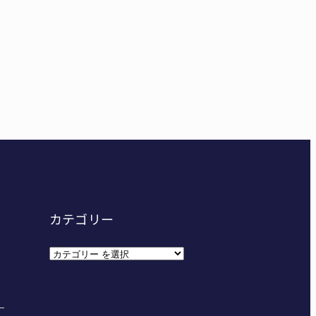
東海中学総体へ 伊賀・名張
カテゴリー
カ
テ
ゴ
リ