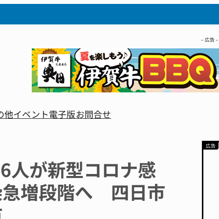
– 広告 –
の他
イベント
電子版
お問合せ
女6人が新型コロナ感
染急増段階へ 四日市
市