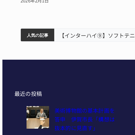
2026年2月1日
賀市で
ティアで清掃 伊賀
以来3回目の派遣
【インターハイ⑨】ソフトテニ
人気の記事
最近の投稿
美術博物館の基本計画を
答申 伊賀市長「構想は
抜本的に見直す」