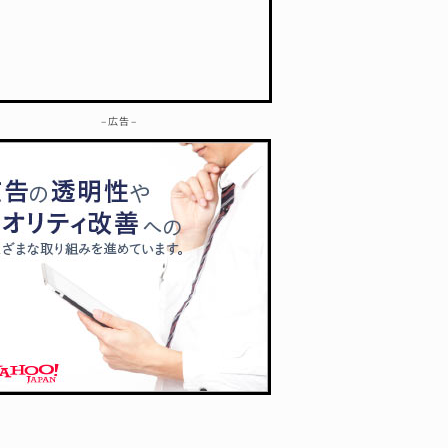
– 広告 –