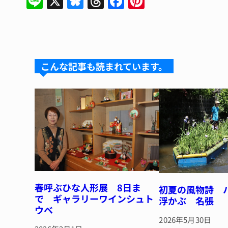
Li
X
Bl
T
F
Pi
n
u
hr
a
n
e
e
e
c
te
s
a
e
re
k
d
b
st
こんな記事も読まれています。
y
s
o
o
k
春呼ぶひな人形展 8日ま
初夏の風物詩 
で ギャラリーワインシュト
浮かぶ 名張
ウベ
2026年5月30日