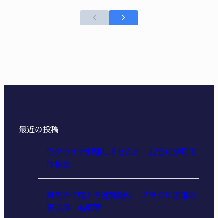
最近の投稿
ウクライナ刺繍しませんか 22日に伊賀で
体験会
無免許で軽トラ運転疑い ブラジル国籍の
男逮捕 名張署