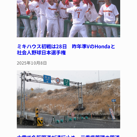
k
ミキハウス初戦は28日 昨年準VのHondaと
社会人野球日本選手権
2025年10月8日