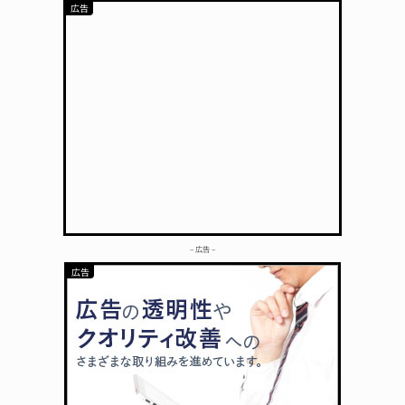
– 広告 –