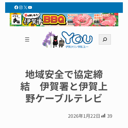
Facebook
Instagram
X
YouTube
検
索
地域安全で協定締
結 伊賀署と伊賀上
野ケーブルテレビ
2026年1月22日
39