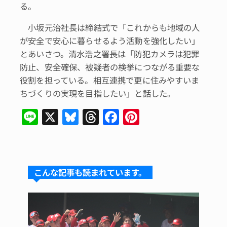
る。
小坂元治社長は締結式で「これからも地域の人
が安全で安心に暮らせるよう活動を強化したい」
とあいさつ。清水浩之署長は「防犯カメラは犯罪
防止、安全確保、被疑者の検挙につながる重要な
役割を担っている。相互連携で更に住みやすいま
ちづくりの実現を目指したい」と話した。
Li
X
Bl
T
F
Pi
n
u
hr
a
n
e
e
e
c
te
s
a
e
re
こんな記事も読まれています。
k
d
b
st
y
s
o
o