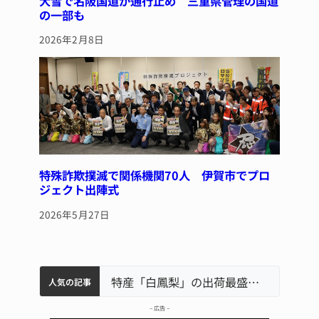
大雪で名阪国道が通行止め 三重県管理の国道
の一部も
2026年2月8日
特殊詐欺撲滅で関係機関70人 伊賀市でプロ
ジェクト出陣式
2026年5月27日
中学校の陶壁モニュメント 地元建設会社がボランティアで清掃 伊賀
名張市水道料金47％値上げへ 答申案、審議会で大筋まとまる
名張市立病院のDMAT、熊本地震の被災地へ 能登以来3回目の派遣
特産「白鳳梨」の出荷最盛期 直売所にぎわう 伊賀
人気の記事
– 広告 –