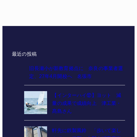
最近の投稿
旧長瀬小が新教育拠点に 奈良の事業者選
定、27年4月開校へ 名張市
【インターハイ⑫】ヨット 減
量の成果で成績向上 津工業・
髙島さん
軒先に鉄製風鈴 「歩いて楽し