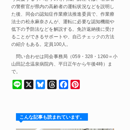
の警察官が県内の高齢者の運転状況などを説明し
た後、同会の認知症作業療法推進委員で、作業療
法士の松永麻奈さんが、運転に必要な認知機能や
低下の予防法などを解説する。免許返納後に受け
ることができるサポートや、自己チェックの方法
の紹介もある。定員100人。
問い合わせは同会事務局（059・328・1260＝小
山田記念温泉病院内、平日正午から午後4時）ま
で。
Li
X
Bl
T
F
Pi
n
u
hr
a
nt
e
e
e
c
er
s
a
e
e
こんな記事も読まれています。
k
d
b
st