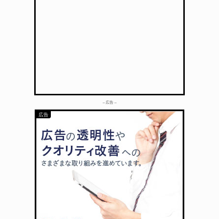
– 広告 –