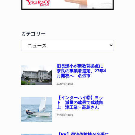
カテゴリー
旧長瀬小が新教育拠点に
奈良の事業者選定、27年4
月開校へ 名張市
2026年8月10日
【インターハイ⑫】ヨッ
ト 減量の成果で成績向
上 津工業・髙島さん
2026年8月10日
【PR】宿泊体験棟が名張に