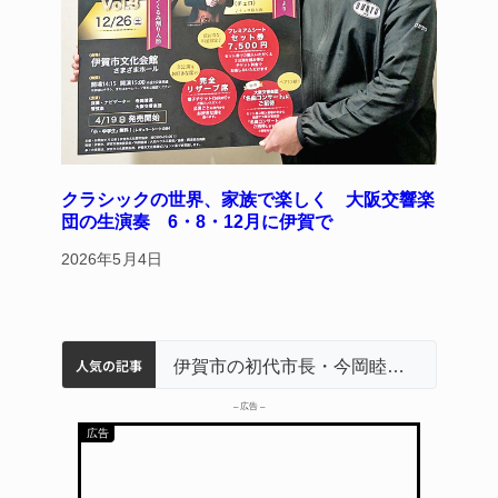
クラシックの世界、家族で楽しく 大阪交響楽
団の生演奏 6・8・12月に伊賀で
2026年5月4日
人気の記事
名張市立病院のDMAT、熊本地震の被災地へ 能登以来3回目の派遣
特産「白鳳梨」の出荷最盛期 直売所にぎわう 伊賀
名張市水道料金47％値上げへ 答申案、審議会で大筋まとまる
伊賀市の初代市長・今岡睦之さん死去 87歳
– 広告 –