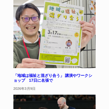
y
s
o
o
k
「地域は福祉と混ざり合う」 講演やワークシ
ョップ 17日に名張で
2026年3月9日