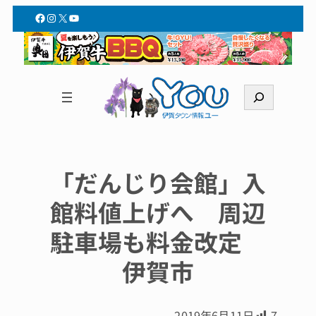
Facebook
Instagram
X
YouTube
検
索
「だんじり会館」入
館料値上げへ 周辺
駐車場も料金改定
伊賀市
2019年6月11日
7