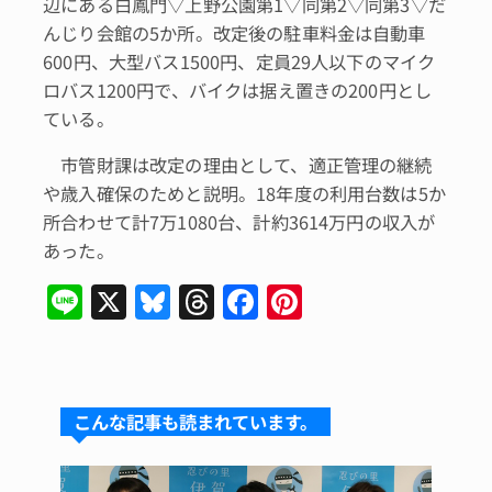
辺にある白鳳門▽上野公園第1▽同第2▽同第3▽だ
んじり会館の5か所。改定後の駐車料金は自動車
600円、大型バス1500円、定員29人以下のマイク
ロバス1200円で、バイクは据え置きの200円とし
ている。
市管財課は改定の理由として、適正管理の継続
や歳入確保のためと説明。18年度の利用台数は5か
所合わせて計7万1080台、計約3614万円の収入が
あった。
Li
X
Bl
T
F
Pi
n
u
hr
a
n
e
e
e
c
te
s
a
e
re
こんな記事も読まれています。
k
d
b
st
y
s
o