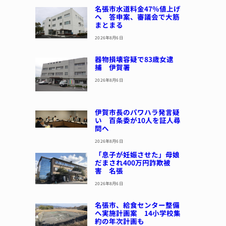
名張市水道料金47％値上げ
へ 答申案、審議会で大筋
まとまる
2026年8月6日
器物損壊容疑で83歳女逮
捕 伊賀署
2026年8月6日
伊賀市長のパワハラ発言疑
い 百条委が10人を証人尋
問へ
2026年8月6日
「息子が妊娠させた」母娘
だまされ400万円詐欺被
害 名張
2026年8月6日
名張市、給食センター整備
へ実施計画案 14小学校集
約の年次計画も