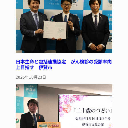
o
k
日本生命と包括連携協定 がん検診の受診率向
上目指す 伊賀市
2025年10月23日