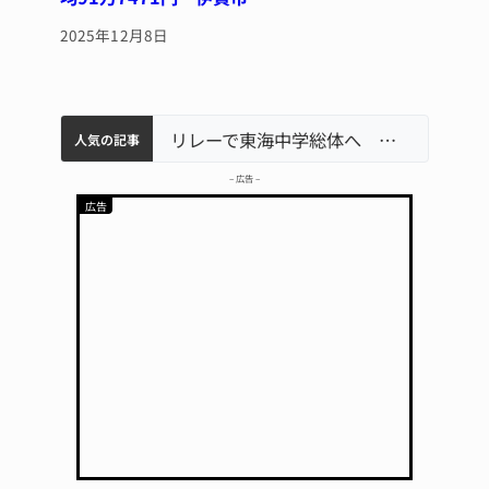
2025年12月8日
中学校の陶壁モニュメント 地元建設会社がボランティアで清掃 伊賀
【インターハイ⑨】ソフトテニス ミス減らし上位狙う 近大高専
名張市立病院のDMAT、熊本地震の被災地へ 能登以来3回目の派遣
リレーで東海中学総体へ 伊賀・名張
人気の記事
– 広告 –