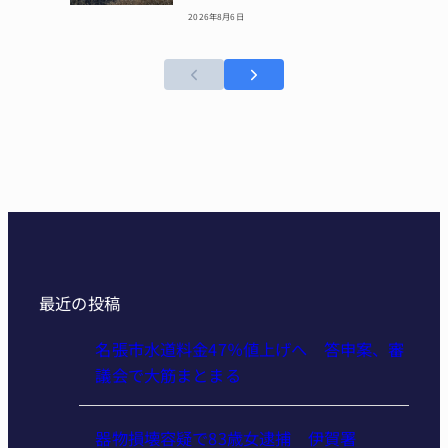
2026年8月6日
最近の投稿
名張市水道料金47％値上げへ 答申案、審
議会で大筋まとまる
器物損壊容疑で83歳女逮捕 伊賀署