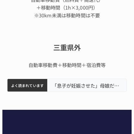
＋移動時間（1h×3,000円）
※30km未満は移動時間は不要
三重県外
自動車移動費＋移動時間＋宿泊費等
名張市立病院のDMAT、熊本地震の被災地へ 能登以来3回目の派遣
中学校の陶壁モニュメント 地元建設会社がボランティアで清掃 伊賀
名張市水道料金47％値上げへ 答申案、審議会で大筋まとまる
「息子が妊娠させた」母娘だまされ400万円詐欺被害 名張
よく読まれています