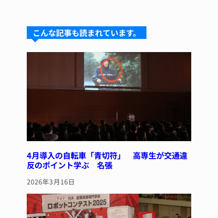
e
e
e
c
te
s
a
e
re
こんな記事も読まれています。
k
d
b
st
y
s
o
o
k
4月導入の自転車「青切符」 高専生が交通違
反のポイント学ぶ 名張
2026年3月16日