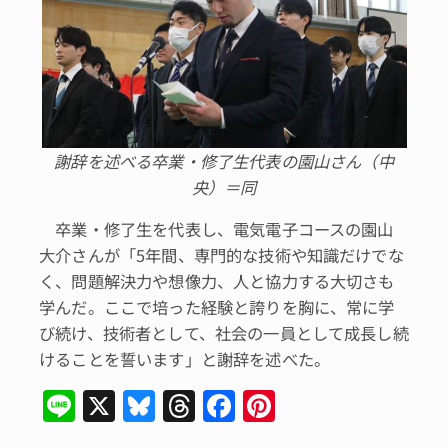
謝辞を述べる卒業・修了生代表の園山さん（中
央）＝同
卒業・修了生を代表し、電気電子コースの園山
大介さんが「5年間、専門的な技術や知識だけでな
く、問題解決力や想像力、人と協力する大切さも
学んだ。ここで培った経験と誇りを胸に、常に学
び続け、技術者として、社会の一員として成長し続
けることを誓います」と謝辞を述べた。
Li
X
Bl
T
F
Pi
n
u
hr
a
n