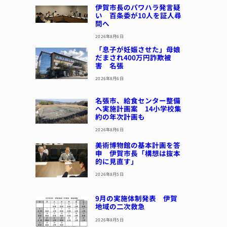
伊賀市長のパワハラ発言疑
い 百条委が10人を証人尋
問へ
2026年8月6日
「息子が妊娠させた」母娘
だまされ400万円詐欺被
害 名張
2026年8月6日
名張市、給食センター整備
へ実施計画案 14小学校集
約の年次計画も
2026年8月6日
美術博物館の基本計画を答
申 伊賀市長「構想は抜本
的に見直す」
2026年8月5日
9月の実施体制発表 伊賀
地域の二次救急
2026年8月5日