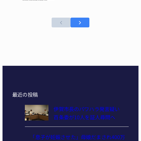
最近の投稿
伊賀市長のパワハラ発言疑い
百条委が10人を証人尋問へ
「息子が妊娠させた」母娘だまされ400万