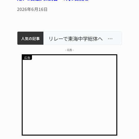
2026年6月16日
中学校の陶壁モニュメント 地元建設会社がボランティアで清掃 伊賀
【インターハイ⑨】ソフトテニス ミス減らし上位狙う 近大高専
名張市立病院のDMAT、熊本地震の被災地へ 能登以来3回目の派遣
リレーで東海中学総体へ 伊賀・名張
人気の記事
– 広告 –