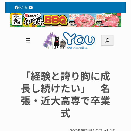
Facebook
Instagram
X
YouTube
検
索
「経験と誇り胸に成
長し続けたい」 名
張・近大高専で卒業
式
2025年3月16日
15