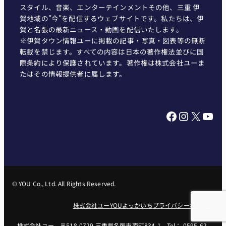
スタイル、音楽、エンターテインメントその他、三重 伊
賀地域の"今"を配信するウェブサイトです。私たちは、伊
賀と名張の最新ニュース・動画を配信いたします。
※伊賀タウン情報ユーに掲載の記事・写真・図表等の無断
転載を禁じます。すべての内容は日本の著作権法並びに国
際条約により保護されています。著作権は株式会社ユーま
たはその情報提供者に属します。
Facebook
Instagram
X
YouTube
© YOU Co., Ltd. All Rights Reserved.
株式会社ユー
YOUよっかいち
プライバシーポリシー
株式会社ユー 〒518-0729 三重県名張市南町834-1 Tel： 0595-62-