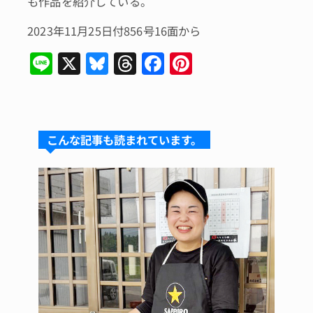
も作品を紹介している。
2023年11月25日付856号16面から
Li
X
Bl
T
F
Pi
n
u
hr
a
n
e
e
e
c
te
s
a
e
re
こんな記事も読まれています。
k
d
b
st
y
s
o
o
k