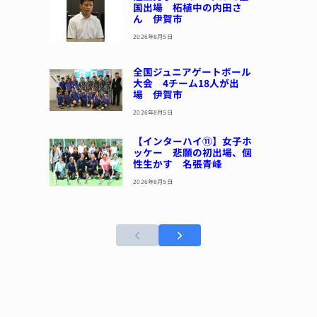
国出場 柘植中の内田さ
ん 伊賀市
2026年8月5日
全国ジュニアゲートボール
大会 4チーム18人が出
場 伊賀市
2026年8月5日
【インターハイ⑪】女子ホ
ッケー 悲願の初出場、個
性生かす 名張青峰
2026年8月5日