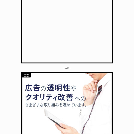
– 広告 –