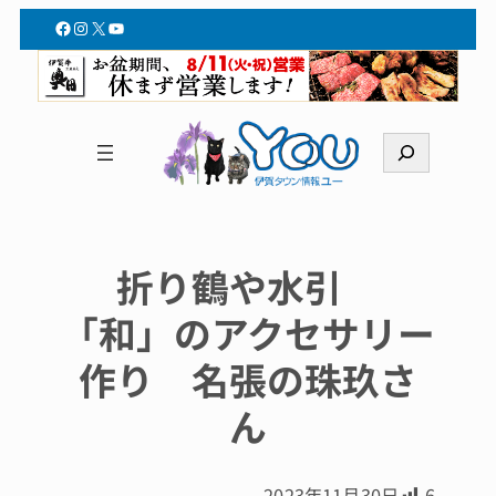
Facebook
Instagram
X
YouTube
検
索
折り鶴や水引
「和」のアクセサリー
作り 名張の珠玖さ
ん
2023年11月30日
6