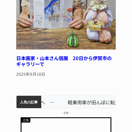
日本画家・山本さん個展 20日から伊賀市の
ギャラリーで
2025年9月18日
リレーで東海中学総体へ 伊賀・名張
中学校の陶壁モニュメント 地元建設会社がボランティアで清掃 伊賀
【インターハイ⑨】ソフトテニス ミス減らし上位狙う 近大高専
名張市立病院のDMAT、熊本地震の被災地へ 能登以来3回目の派遣
軽乗用車が田んぼに転落 運転の70歳女性死亡 伊賀市で
人気の記事
– 広告 –