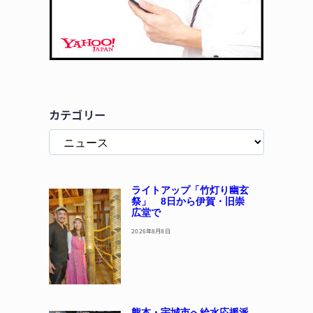
カテゴリー
ライトアップ「竹灯り幽玄
祭」 8日から伊賀・旧崇
広堂で
2026年8月8日
熊本・宇城市へ給水応援派