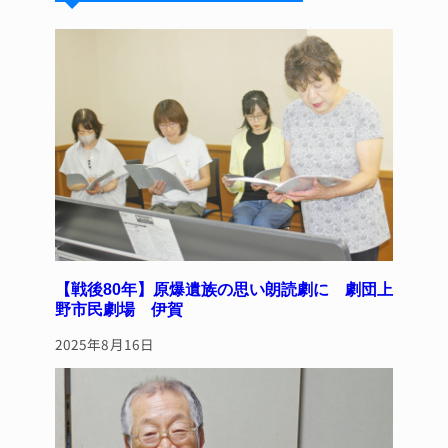
k
d
b
st
y
s
o
o
k
【戦後80年】原爆遺族の思い朗読劇に 劇団上
野市民劇場 伊賀
2025年8月16日