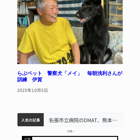
らぶペット 警察犬「メイ」 毎朝浅利さんが
訓練 伊賀
2025年10月5日
中学校の陶壁モニュメント 地元建設会社がボランティアで清掃 伊賀
名張市水道料金47％値上げへ 答申案、審議会で大筋まとまる
器物損壊容疑で83歳女逮捕 伊賀署
名張市立病院のDMAT、熊本地震の被災地へ 能登以来3回目の派遣
「息子が妊娠させた」母娘だまされ400万円詐欺被害 名張
人気の記事
– 広告 –