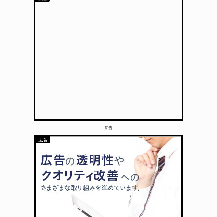
– 広告 –