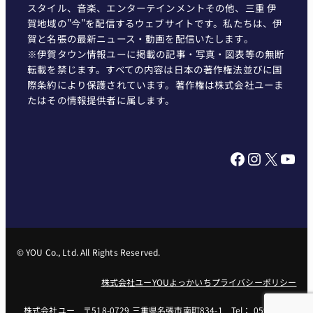
スタイル、音楽、エンターテインメントその他、三重 伊
賀地域の"今"を配信するウェブサイトです。私たちは、伊
賀と名張の最新ニュース・動画を配信いたします。
※伊賀タウン情報ユーに掲載の記事・写真・図表等の無断
転載を禁じます。すべての内容は日本の著作権法並びに国
際条約により保護されています。著作権は株式会社ユーま
たはその情報提供者に属します。
Facebook
Instagram
X
YouTube
© YOU Co., Ltd. All Rights Reserved.
株式会社ユー
YOUよっかいち
プライバシーポリシー
株式会社ユー 〒518-0729 三重県名張市南町834-1 Tel： 0595-62-