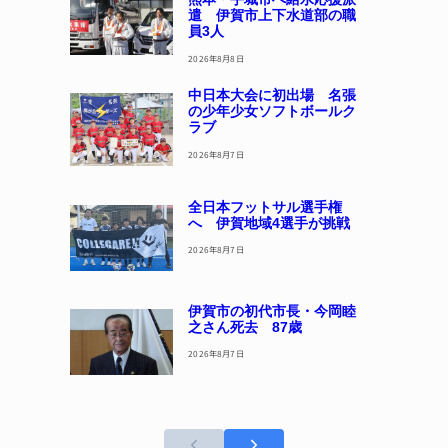
遣 伊賀市上下水道部の職
員3人
2026年8月8日
中日本大会に初出場 名張
の少年少女ソフトボールク
ラブ
2026年8月7日
全日本フットサル選手権
へ 伊賀地域4選手が挑戦
2026年8月7日
伊賀市の初代市長・今岡睦
之さん死去 87歳
2026年8月7日