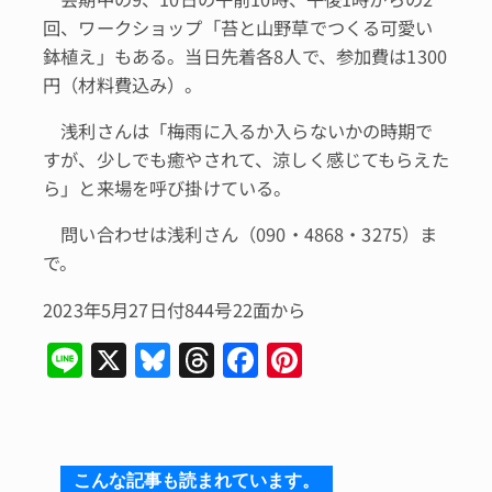
回、ワークショップ「苔と山野草でつくる可愛い
鉢植え」もある。当日先着各8人で、参加費は1300
円（材料費込み）。
浅利さんは「梅雨に入るか入らないかの時期で
すが、少しでも癒やされて、涼しく感じてもらえた
ら」と来場を呼び掛けている。
問い合わせは浅利さん（090・4868・3275）ま
で。
2023年5月27日付844号22面から
Li
X
Bl
T
F
Pi
n
u
hr
a
n
e
e
e
c
te
s
a
e
re
こんな記事も読まれています。