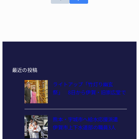
最近の投稿
ライトアップ「竹灯り幽玄
祭」 8日から伊賀・旧崇広堂で
熊本・宇城市へ給水応援派遣
伊賀市上下水道部の職員3人