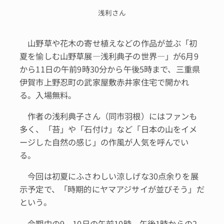
浅利さん
山野草や花木の寄せ植えなどの作品が並ぶ「初
夏を愉しむ山野草展―浅利典子の世界―」が6月9
から11日の午前9時30分から午後5時まで、三重県
伊賀市上野忍町の武家屋敷赤井家住宅で開かれ
る。入場無料。
作者の浅利典子さん（同市羽根）にはファンも
多く、「苔」や「石付け」など「日本の山をイメ
ージした自然の感じ」の作風が人気を呼んでい
る。
今回は初夏にふさわしい涼しげな30点余りを展
示予定で、「時期的にヤマアジサイが並びそう」だ
という。
会期中の9、10日の午前10時、午後1時からの2