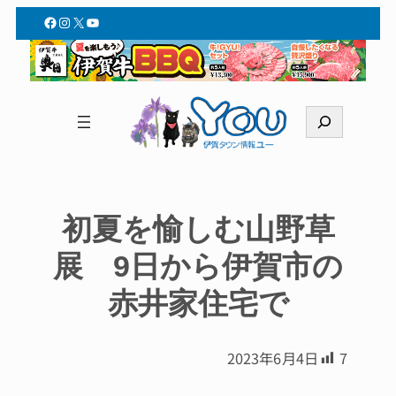
Facebook
Instagram
X
YouTube
検
索
初夏を愉しむ山野草
展 9日から伊賀市の
赤井家住宅で
2023年6月4日
7