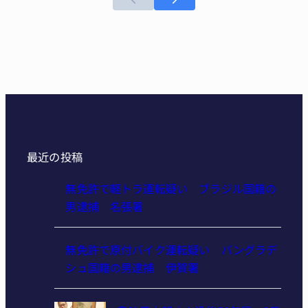
最近の投稿
無免許で軽トラ運転疑い ブラジル国籍の
男逮捕 名張署
無免許で原付バイク運転疑い バングラデ
シュ国籍の男逮捕 伊賀署