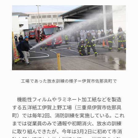
工場であった放水訓練の様子＝伊賀市佐那具町で
機能性フィルムやラミネート加工紙などを製造
する五洋紙工伊賀上野工場（三重県伊賀市佐那具
町）では毎年2回、消防訓練を実施している。これ
までは従業員のみで通報や初期消火、放水の訓練
に取り組んできたが、今年は3月2日に初めて市消