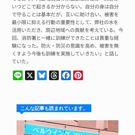
いつどこで起きるか分からない。自分の身は自分
で守ることは基本だが、互いに助け合い、被害を
最小限に抑える行動の重要性として、弊社の水を
活用いただき、周辺地域への貢献を考えている。今
回、消防署と一緒に訓練ができたことは貴重な経
験になった。防火・防災の意識を高め、被害を無
くすよう今後も訓練を実施していきたい」と話し
ていた。
Li
X
Bl
T
F
Pi
n
u
hr
a
n
e
e
e
c
te
s
a
e
re
こんな記事も読まれています。
k
d
b
st
y
s
o
o