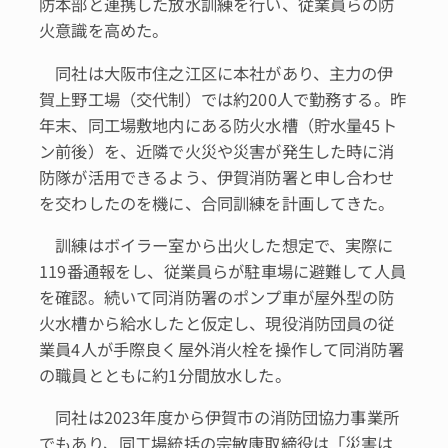
防本部と連携した放水訓練を行い、従業員らの防
火意識を高めた。
同社は大阪市住之江区に本社があり、主力の伊
賀上野工場（交代制）では約200人で勤務する。昨
年末、同工場敷地内にある防火水槽（貯水量45ト
ン前後）を、近隣で火災や災害が発生した時に消
防隊が活用できるよう、伊賀消防署と申し合わせ
を交わしたのを機に、合同訓練を計画してきた。
訓練はボイラー室から出火した想定で、実際に
119番通報をし、従業員らが駐車場に避難して人員
を確認。続いて同消防署のポンプ車が屋外型の防
火水槽から給水したと仮定し、現役消防団員の従
業員4人が手際良く屋外消火栓を操作して同消防署
の職員とともに約1分間放水した。
同社は2023年度から伊賀市の消防団協力事業所
でもあり、同工場統括の宗敏康取締役は「災害は