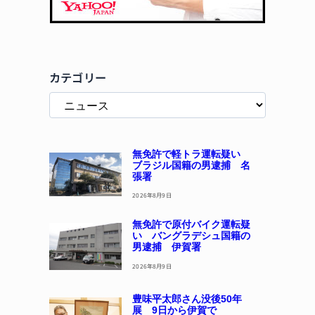
カテゴリー
無免許で軽トラ運転疑い
ブラジル国籍の男逮捕 名
張署
2026年8月9日
無免許で原付バイク運転疑
い バングラデシュ国籍の
男逮捕 伊賀署
2026年8月9日
豊味平太郎さん没後50年
展 9日から伊賀で