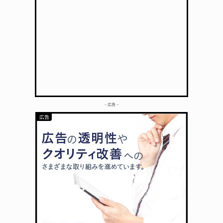
– 広告 –