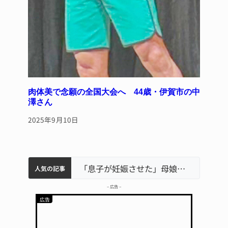
肉体美で念願の全国大会へ 44歳・伊賀市の中
澤さん
2025年9月10日
中学校の陶壁モニュメント 地元建設会社がボランティアで清掃 伊賀
名張市水道料金47％値上げへ 答申案、審議会で大筋まとまる
名張市立病院のDMAT、熊本地震の被災地へ 能登以来3回目の派遣
「息子が妊娠させた」母娘だまされ400万円詐欺被害 名張
人気の記事
– 広告 –