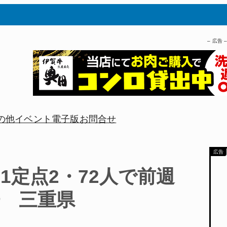
– 広告 
の他
イベント
電子版
お問合せ
1定点2・72人で前週
倍 三重県