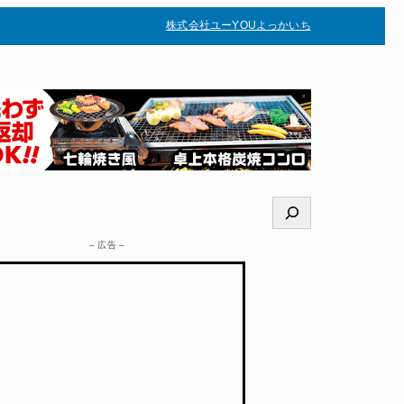
株式会社ユー
YOUよっかいち
–
検
索
– 広告 –