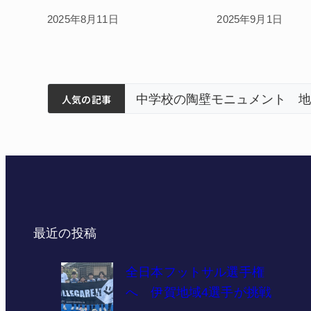
2025年8月11日
2025年9月1日
筋まとまる
設会社がボランティアで清掃 伊賀
名張市立病院
人気の記事
最近の投稿
全日本フットサル選手権
へ 伊賀地域4選手が挑戦