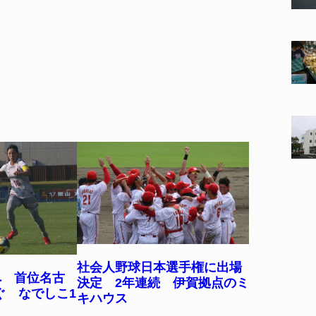
社会人野球日本選手権に出場
へ 首位名古
決定 2年連続 伊賀拠点のミ
ぐ なでしこ1
キハウス