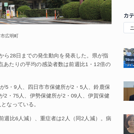
カ
津市広明町
から28日までの発生動向を発表した。県が指
点あたりの平均の感染者数は前週比1・12倍の
5・9人、四日市市保健所が2・5人、鈴鹿保
が2・75人、伊勢保健所が2・09人、伊賀保健
人となっている。
前週比6人減）、重症者は2人（同2人減）。病