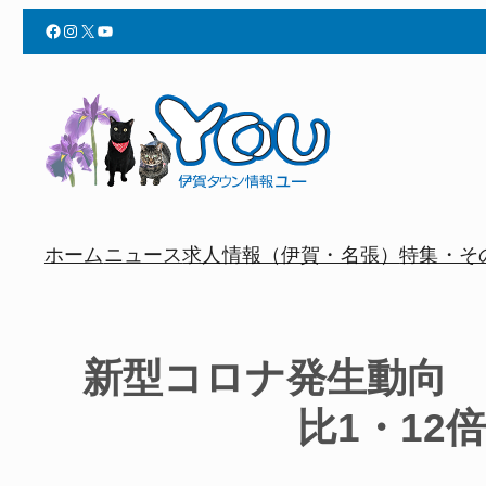
Facebook
Instagram
X
YouTube
ホーム
ニュース
求人情報（伊賀・名張）
特集・そ
新型コロナ発生動向 
比1・12