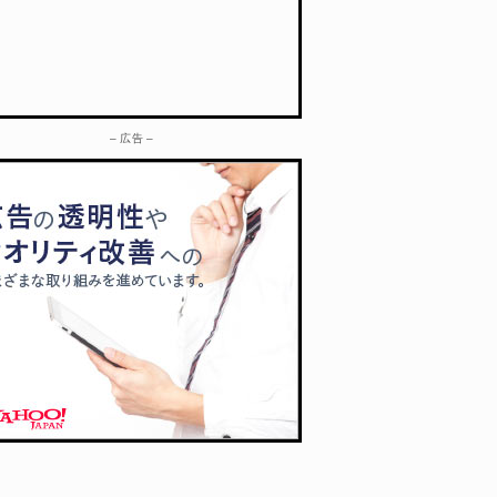
– 広告 –