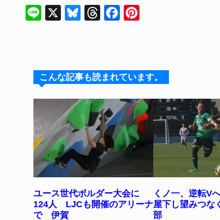
Li
X
Bl
T
F
Pi
n
u
hr
a
nt
e
e
e
c
er
s
a
e
e
k
d
b
st
こんな記事も読まれています。
y
s
o
o
k
ユース世代ボルダー大会に
くノ一、逆転V
124人 LJCも開催のアリーナ
屋下し望みつな
で 伊賀
部