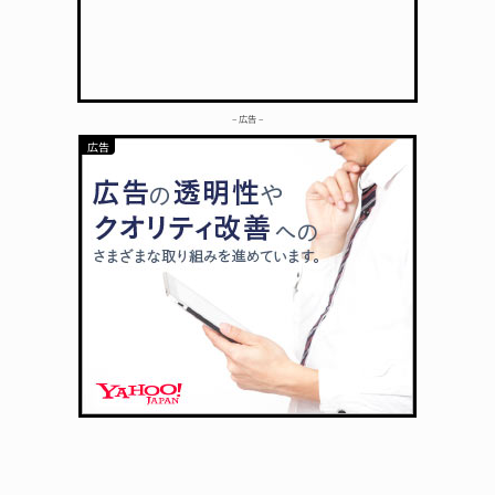
– 広告 –