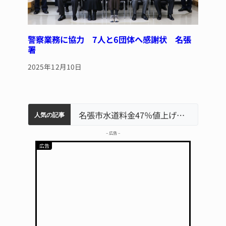
警察業務に協力 7人と6団体へ感謝状 名張
署
2025年12月10日
「息子が妊娠させた」母娘だまされ400万円詐欺被害 名張
名張市、給食センター整備へ実施計画案 14小学校集約の年次計画も
名張市立病院のDMAT、熊本地震の被災地へ 能登以来3回目の派遣
名張市水道料金47％値上げへ 答申案、審議会で大筋まとまる
中学校の陶壁モニュメント 地元建設会社がボランティアで清掃 伊賀
人気の記事
– 広告 –