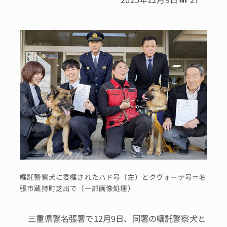
嘱託警察犬に委嘱されたハド号（左）とクヴォーテ号＝名
張市蔵持町芝出で（一部画像処理）
三重県警名張署で12月9日、同署の嘱託警察犬と