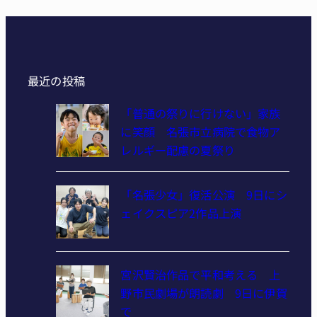
最近の投稿
「普通の祭りに行けない」家族
に笑顔 名張市立病院で食物ア
レルギー配慮の夏祭り
「名張少女」復活公演 9日にシ
ェイクスピア2作品上演
宮沢賢治作品で平和考える 上
野市民劇場が朗読劇 9日に伊賀
で