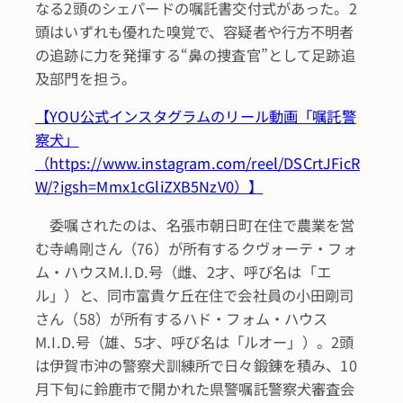
なる2頭のシェパードの嘱託書交付式があった。2
頭はいずれも優れた嗅覚で、容疑者や行方不明者
の追跡に力を発揮する“鼻の捜査官”として足跡追
及部門を担う。
【YOU公式インスタグラムのリール動画「嘱託警
察犬」
（https://www.instagram.com/reel/DSCrtJFicR
W/?igsh=Mmx1cGliZXB5NzV0）】
委嘱されたのは、名張市朝日町在住で農業を営
む寺嶋剛さん（76）が所有するクヴォーテ・フォ
ム・ハウスM.I.D.号（雌、2才、呼び名は「エ
ル」）と、同市富貴ケ丘在住で会社員の小田剛司
さん（58）が所有するハド・フォム・ハウス
M.I.D.号（雄、5才、呼び名は「ルオー」）。2頭
は伊賀市沖の警察犬訓練所で日々鍛錬を積み、10
月下旬に鈴鹿市で開かれた県警嘱託警察犬審査会