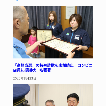
k
d
b
st
y
s
o
o
k
「高額当選」の特殊詐欺を未然防止 コンビニ
店員に感謝状 名張署
2025年8月23日