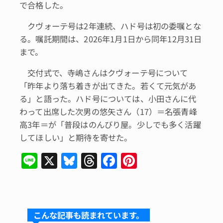
で合格した。
クヴォーテ号は2年連続、ハド号は初の委嘱とな
る。嘱託期間は、2026年1月1日から同年12月31日
まで。
交付式で、寺嶋さんはクヴォーテ号について
「昨年より落ち着きが出てきた。若くて元気があ
る」と語った。ハド号については、小田さんに代
わって出席した次男の悠矢さん（17）＝名張青峰
高3年＝が「普段はのんびり屋。少しでも多く活躍
してほしい」と期待を寄せた。
Li
X
Bl
T
F
Pi
n
u
hr
a
n
e
e
e
c
te
s
a
e
re
こんな記事も読まれています。