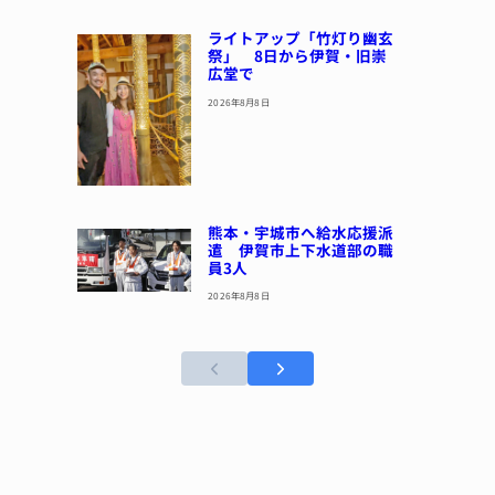
ライトアップ「竹灯り幽玄
祭」 8日から伊賀・旧崇
広堂で
2026年8月8日
熊本・宇城市へ給水応援派
遣 伊賀市上下水道部の職
員3人
2026年8月8日