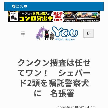
Facebook
Instagram
X
YouTube
検
索
クンクン捜査は任せ
てワン！ シェパー
ド2頭を嘱託警察犬
に 名張署
2025年12月9日
27