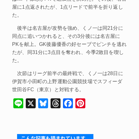
屋に1点返されたが、1点リードで前半を折り返し
た。
後半は名古屋が攻勢を強め、くノ一は同21分に
同点に追いつかれると、その3分後には名古屋に
PKを献上。GK後藤優香の好セーブでピンチを逃れ
たが、同31分に3点目を奪われ、今季2敗目を喫し
た。
次節はリーグ前半の最終戦で、くノ一は28日に
伊賀市小田町の上野運動公園競技場でスフィーダ
世田谷FC（東京）と対戦する。
Li
X
Bl
T
F
Pi
n
u
hr
a
nt
e
e
e
c
er
s
a
e
e
こんな記事も読まれています。