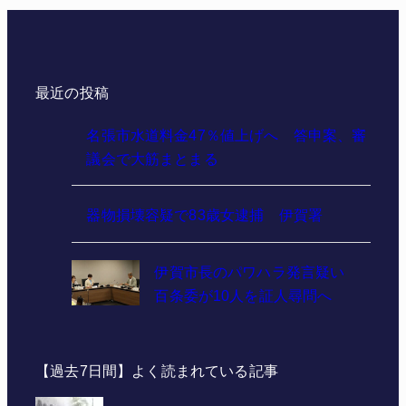
最近の投稿
名張市水道料金47％値上げへ 答申案、審
議会で大筋まとまる
器物損壊容疑で83歳女逮捕 伊賀署
伊賀市長のパワハラ発言疑い
百条委が10人を証人尋問へ
【過去7日間】よく読まれている記事