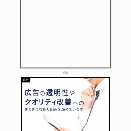
– 広告 –