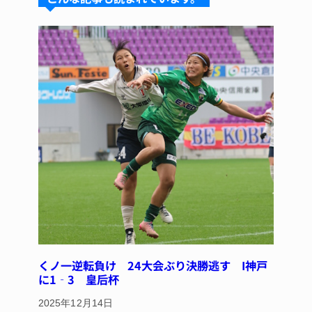
k
d
b
st
y
s
o
o
k
くノ一逆転負け 24大会ぶり決勝逃す I神戸
に1‐3 皇后杯
2025年12月14日