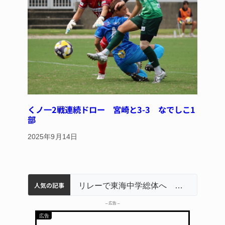
くノ一2戦連続ドロー 宮崎と3-3 なでしこ1
部
2025年9月14日
人気の記事
名張市立病院のDMAT、熊本地震の被災地へ 能登以来3回目の派遣
中学校の陶壁モニュメント 地元建設会社がボランティアで清掃 伊賀
【インターハイ⑨】ソフトテニス ミス減らし上位狙う 近大高専
リレーで東海中学総体へ 伊賀・名張
– 広告 –