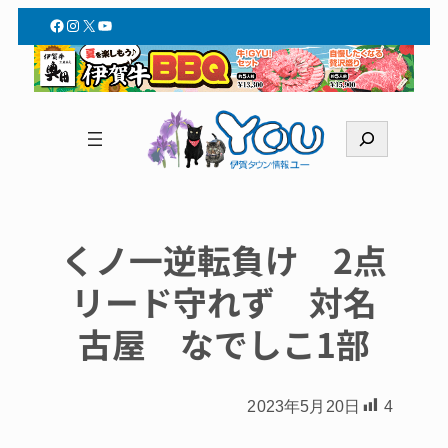
Facebook
Instagram
X
YouTube
検
索
くノ一逆転負け 2点
リード守れず 対名
古屋 なでしこ1部
2023年5月20日
4