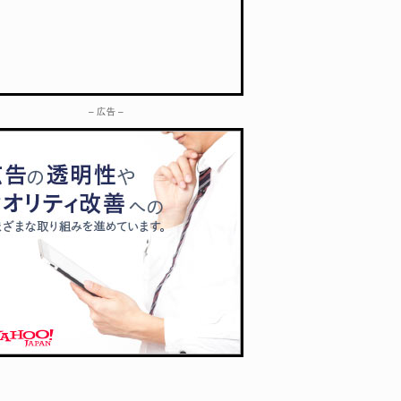
– 広告 –