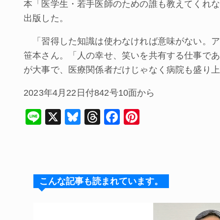
本「医学生・若手医師のための誰も教えてくれな
出版した。
「習得した知識は使わなければ意味がない。ア
笹本さん。「人の幸せ、笑いを共有する仕事であ
が大事で、医療関係者だけじゃなく病院も盛り上
2023年4月22日付842号10面から
Li
X
Bl
T
F
Pi
n
u
hr
a
nt
e
e
e
c
er
s
a
e
e
k
d
b
st
こんな記事も読まれています。
y
s
o
o