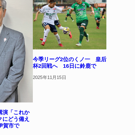
今季リーグ2位のくノ一 皇后
杯2回戦へ 16日に鈴鹿で
2025年11月15日
講演「これか
クにどう備え
伊賀市で