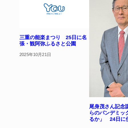
k
三重の能楽まつり 25日に名
張・観阿弥ふるさと公園
2025年10月21日
尾身茂さん記念
らのパンデミッ
るか」 24日に