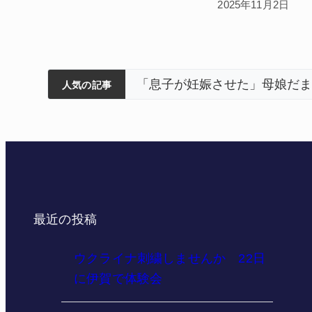
2025年11月2日
筋まとまる
ティアで清掃 伊賀
以来3回目の派遣
被害 名張
特産「白鳳梨」の出荷最盛
人気の記事
最近の投稿
ウクライナ刺繍しませんか 22日
に伊賀で体験会