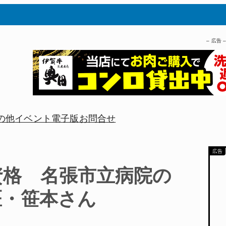
– 広告 
の他
イベント
電子版
お問合せ
資格 名張市立病院の
医・笹本さん