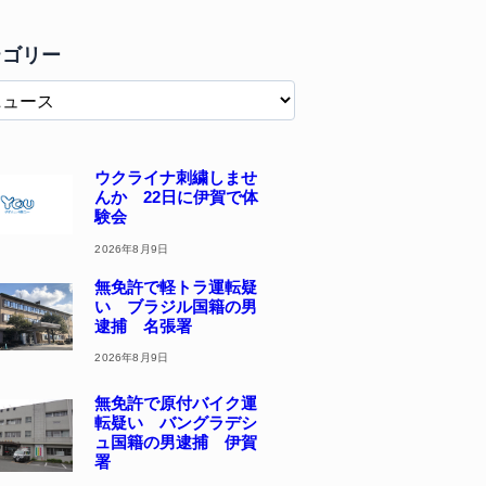
テゴリー
ウクライナ刺繍しませ
んか 22日に伊賀で体
験会
2026年8月9日
無免許で軽トラ運転疑
い ブラジル国籍の男
逮捕 名張署
2026年8月9日
無免許で原付バイク運
転疑い バングラデシ
ュ国籍の男逮捕 伊賀
署