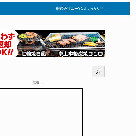
株式会社ユー
YOUよっかいち
–
検
索
– 広告 –