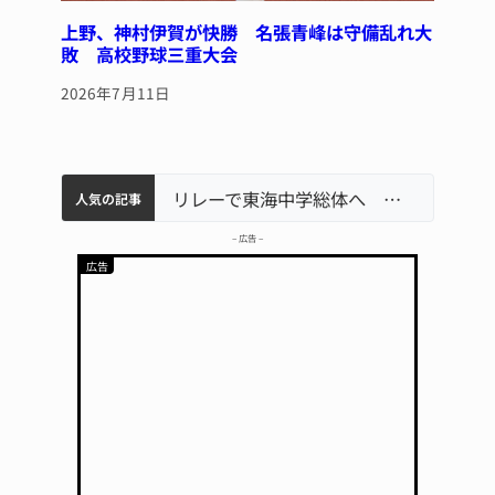
上野、神村伊賀が快勝 名張青峰は守備乱れ大
敗 高校野球三重大会
2026年7月11日
中学校の陶壁モニュメント 地元建設会社がボランティアで清掃 伊賀
【インターハイ⑨】ソフトテニス ミス減らし上位狙う 近大高専
名張市立病院のDMAT、熊本地震の被災地へ 能登以来3回目の派遣
リレーで東海中学総体へ 伊賀・名張
人気の記事
– 広告 –