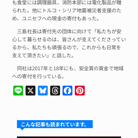
も食堂には調理器具、消防本部には電化製品が贈
られた。他にトルコ・シリア地震被災者支援のた
め、ユニセフへの現金の寄付もあった。
三島社長は寄付先の団体に向けて「私たちが安
心して暮らせるのは、皆さんが支えてくださってい
るから。私たちも頑張るので、これからも日常を
支えて頂きたい」と話した。
同社は2017年と18年にも、安全賞の賞金で地域
への寄付を行っている。
Li
X
Bl
T
F
Pi
n
u
hr
a
n
e
e
e
c
te
s
a
e
re
こんな記事も読まれています。
k
d
b
st