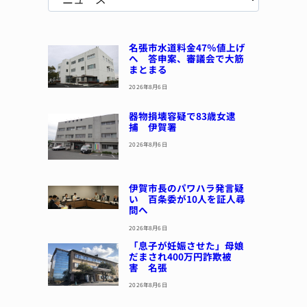
名張市水道料金47％値上げ
へ 答申案、審議会で大筋
まとまる
2026年8月6日
器物損壊容疑で83歳女逮
捕 伊賀署
2026年8月6日
伊賀市長のパワハラ発言疑
い 百条委が10人を証人尋
問へ
2026年8月6日
「息子が妊娠させた」母娘
だまされ400万円詐欺被
害 名張
2026年8月6日