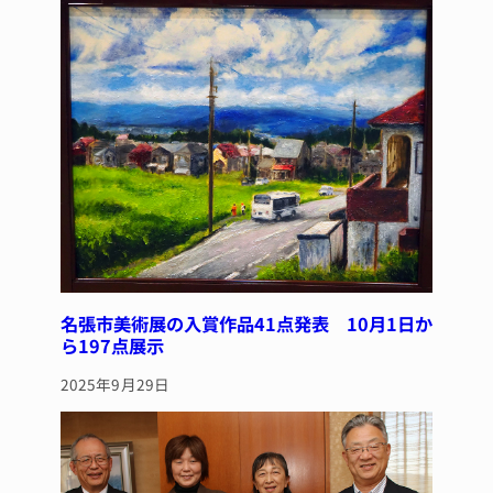
y
s
o
o
k
名張市美術展の入賞作品41点発表 10月1日か
ら197点展示
2025年9月29日