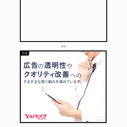
– 広告 –