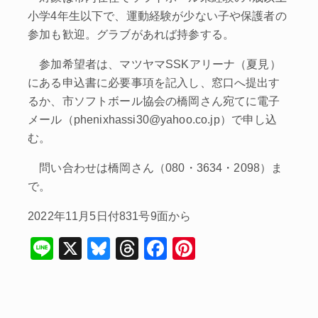
小学4年生以下で、運動経験が少ない子や保護者の
参加も歓迎。グラブがあれば持参する。
参加希望者は、マツヤマSSKアリーナ（夏見）
にある申込書に必要事項を記入し、窓口へ提出す
るか、市ソフトボール協会の橋岡さん宛てに電子
メール（phenixhassi30@yahoo.co.jp）で申し込
む。
問い合わせは橋岡さん（080・3634・2098）ま
で。
2022年11月5日付831号9面から
Li
X
Bl
T
F
Pi
n
u
hr
a
nt
e
e
e
c
er
s
a
e
e