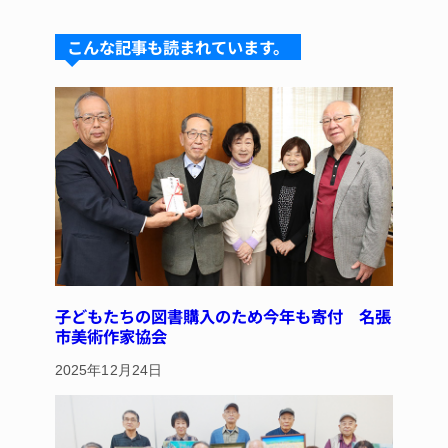
s
a
e
e
こんな記事も読まれています。
k
d
b
st
y
s
o
o
k
子どもたちの図書購入のため今年も寄付 名張
市美術作家協会
2025年12月24日