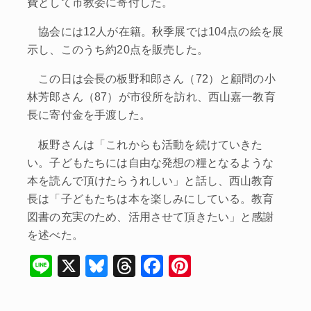
費として市教委に寄付した。
協会には12人が在籍。秋季展では104点の絵を展
示し、このうち約20点を販売した。
この日は会長の板野和郎さん（72）と顧問の小
林芳郎さん（87）が市役所を訪れ、西山嘉一教育
長に寄付金を手渡した。
板野さんは「これからも活動を続けていきた
い。子どもたちには自由な発想の糧となるような
本を読んで頂けたらうれしい」と話し、西山教育
長は「子どもたちは本を楽しみにしている。教育
図書の充実のため、活用させて頂きたい」と感謝
を述べた。
Li
X
Bl
T
F
Pi
n
u
hr
a
nt
e
e
e
c
er