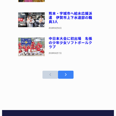
熊本・宇城市へ給水応援派
遣 伊賀市上下水道部の職
員3人
2026年8月8日
中日本大会に初出場 名張
の少年少女ソフトボールク
ラブ
2026年8月7日