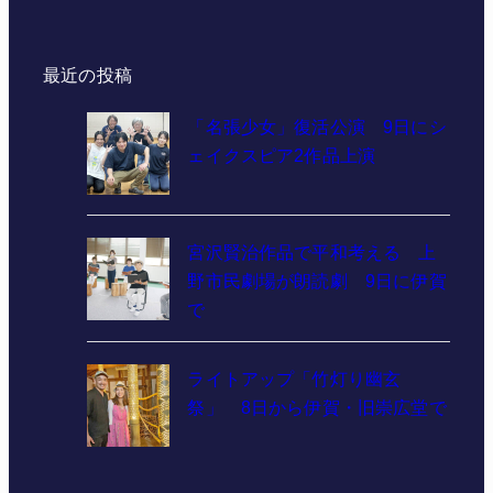
最近の投稿
「名張少女」復活公演 9日にシ
ェイクスピア2作品上演
宮沢賢治作品で平和考える 上
野市民劇場が朗読劇 9日に伊賀
で
ライトアップ「竹灯り幽玄
祭」 8日から伊賀・旧崇広堂で