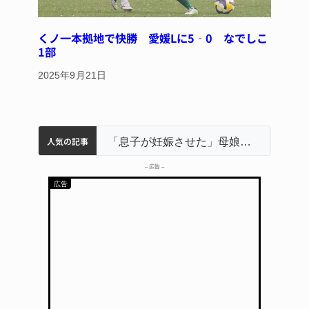
くノ一本拠地で快勝 愛媛Lに5‐0 なでしこ
1部
2025年9月21日
人気の記事
名張市立病院のDMAT、熊本地震の被災地へ 能登以来3回目の派遣
中学校の陶壁モニュメント 地元建設会社がボランティアで清掃 伊賀
名張市水道料金47％値上げへ 答申案、審議会で大筋まとまる
器物損壊容疑で83歳女逮捕 伊賀署
「息子が妊娠させた」母娘だまされ400万円詐欺被害 名張
– 広告 –