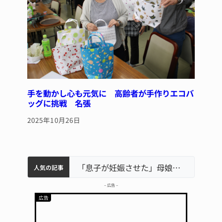
手を動かし心も元気に 高齢者が手作りエコバ
ッグに挑戦 名張
2025年10月26日
中学校の陶壁モニュメント 地元建設会社がボランティアで清掃 伊賀
名張市水道料金47％値上げへ 答申案、審議会で大筋まとまる
名張市立病院のDMAT、熊本地震の被災地へ 能登以来3回目の派遣
「息子が妊娠させた」母娘だまされ400万円詐欺被害 名張
人気の記事
– 広告 –