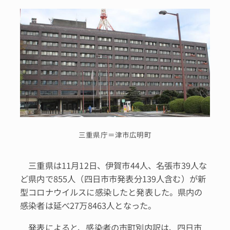
三重県庁＝津市広明町
三重県は11月12日、伊賀市44人、名張市39人な
ど県内で855人（四日市市発表分139人含む）が新
型コロナウイルスに感染したと発表した。県内の
感染者は延べ27万8463人となった。
発表によると、感染者の市町別内訳は、四日市