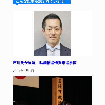
こんな記事も読まれています。
k
d
b
st
y
s
o
o
k
市川氏が当選 県議補選伊賀市選挙区
2025年9月7日