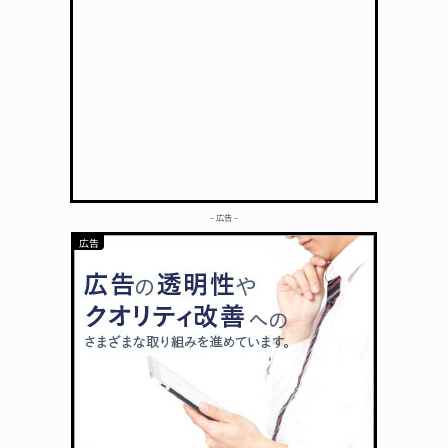
– 広告 –