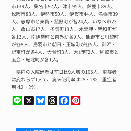
市139人、桑名市97人、津市95人、鈴鹿市89人、
松阪市88人、伊勢市50人、伊賀市44人、名張市39
人、志摩市と東員・菰野町が各24人、いなべ市23
人、亀山市17人、多気町13人、木曽岬・明和町が
各12人、南伊勢町と県外が各9人、熊野市と川越町
が各8人、鳥羽市と朝日・玉城町が各5人、御浜・
紀宝町が各4人、大台町3人、大紀町2人、尾鷲市と
度会・紀北町が各1人。
県内の入院患者は前日比9人増の105人、重症者
は変わらず1人で、病床使用率は28・2％、重症者
用は2・2％。
Li
X
Bl
T
F
Pi
n
u
hr
a
n
e
e
e
c
te
s
a
e
re