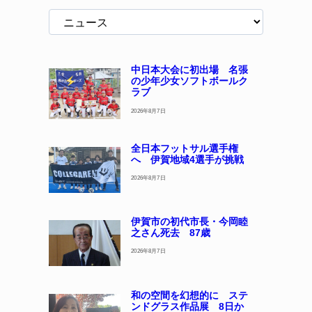
中日本大会に初出場 名張
の少年少女ソフトボールク
ラブ
2026年8月7日
全日本フットサル選手権
へ 伊賀地域4選手が挑戦
2026年8月7日
伊賀市の初代市長・今岡睦
之さん死去 87歳
2026年8月7日
和の空間を幻想的に ステ
ンドグラス作品展 8日か