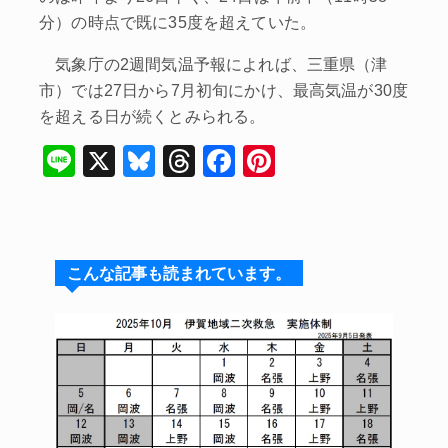
分）の時点で既に35度を超えていた。
気象庁の2週間気温予報によれば、三重県（津
市）では27日から7月初旬にかけ、最高気温が30度
を超える日が続くとみられる。
Li
X
Bl
T
F
Pi
n
u
hr
a
nt
e
e
e
c
er
s
a
e
e
こんな記事も読まれています。
k
d
b
st
y
s
o
o
k