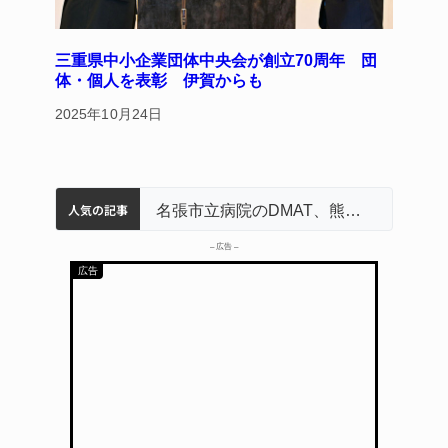
三重県中小企業団体中央会が創立70周年 団
体・個人を表彰 伊賀からも
2025年10月24日
人気の記事
中学校の陶壁モニュメント 地元建設会社がボランティアで清掃 伊賀
名張市水道料金47％値上げへ 答申案、審議会で大筋まとまる
器物損壊容疑で83歳女逮捕 伊賀署
名張市立病院のDMAT、熊本地震の被災地へ 能登以来3回目の派遣
– 広告 –