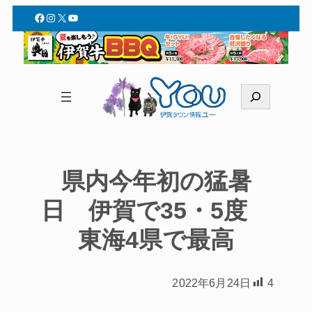
Facebook
Instagram
X
YouTube
検
索
県内今年初の猛暑
日 伊賀で35・5度
東海4県で最高
2022年6月24日
4