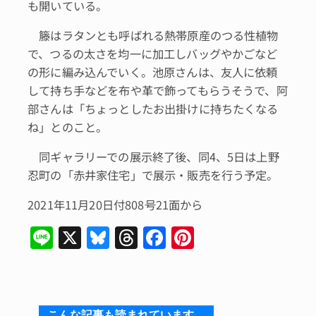
も開いている。
籐はラタンとも呼ばれる熱帯原産のつる性植物
で、つるの太さを均一に加工しバッグやかごなど
の形に編み込んでいく。池原さんは、友人に依頼
して持ち手などを布や革で飾ってもらうそうで、阿
部さんは「ちょっとしたお出掛けに持ちたくなる
ね」とのこと。
同ギャラリーでの展示終了後、同4、5日は上野
忍町の「赤井家住宅」で展示・販売を行う予定。
2021年11月20日付808号21面から
Li
X
Bl
T
F
Pi
n
u
hr
a
n
e
e
e
c
te
s
a
e
re
こんな記事も読まれています。