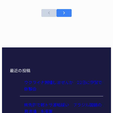
最近の投稿
ウクライナ刺繍しませんか 22日に伊賀で
体験会
無免許で軽トラ運転疑い ブラジル国籍の
男逮捕 名張署