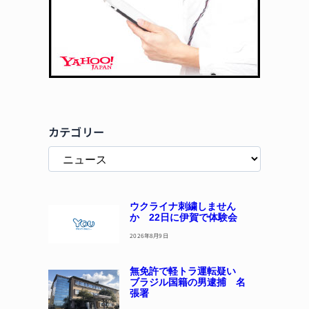
カテゴリー
ウクライナ刺繍しません
か 22日に伊賀で体験会
2026年8月9日
無免許で軽トラ運転疑い
ブラジル国籍の男逮捕 名
張署