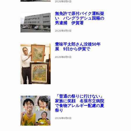
2026年8月9日
無免許で原付バイク運転疑
い バングラデシュ国籍の
男逮捕 伊賀署
2026年8月9日
豊味平太郎さん没後50年
展 9日から伊賀で
2026年8月9日
「普通の祭りに行けない」
家族に笑顔 名張市立病院
で食物アレルギー配慮の夏
祭り
2026年8月8日