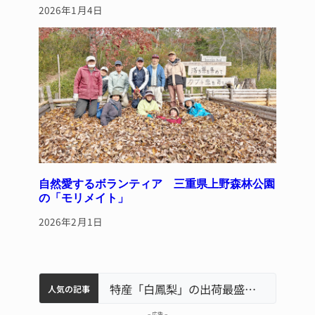
2026年1月4日
自然愛するボランティア 三重県上野森林公園
の「モリメイト」
2026年2月1日
中学校の陶壁モニュメント 地元建設会社がボランティアで清掃 伊賀
名張市水道料金47％値上げへ 答申案、審議会で大筋まとまる
名張市立病院のDMAT、熊本地震の被災地へ 能登以来3回目の派遣
特産「白鳳梨」の出荷最盛期 直売所にぎわう 伊賀
人気の記事
– 広告 –