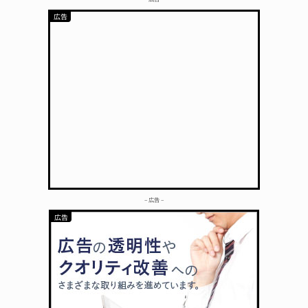
– 広告 –