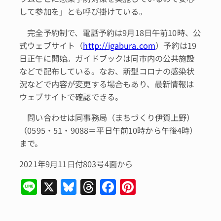
して参加を」とも呼び掛けている。
完全予約制で、電話予約は9月18日午前10時、公
式ウェブサイト（
http://igabura.com
）予約は19
日正午に開始。ガイドブックは同市内の公共施設
などで配布している。なお、新型コロナの感染状
況などで内容が変更する場合もあり、最新情報は
ウェブサイトで確認できる。
問い合わせは同事務局（まちづくり伊賀上野）
（0595・51・9088＝平日午前10時から午後4時）
まで。
2021年9月11日付803号4面から
Li
X
Bl
T
F
Pi
n
u
hr
a
n
e
e
e
c
te