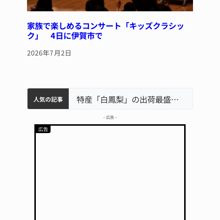
家族で楽しめるコンサート「キッズクラシッ
ク」 4日に伊賀市で
2026年7月2日
中学校の陶壁モニュメント 地元建設会社がボランティアで清掃 伊賀
名張市水道料金47％値上げへ 答申案、審議会で大筋まとまる
名張市立病院のDMAT、熊本地震の被災地へ 能登以来3回目の派遣
特産「白鳳梨」の出荷最盛期 直売所にぎわう 伊賀
人気の記事
– 広告 –