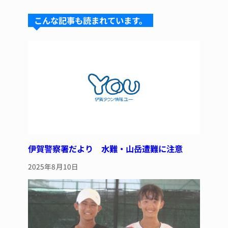
s
a
e
re
こんな記事も読まれています。
k
d
b
st
y
s
o
o
k
伊賀警察署だより 水難・山岳遭難に注意
2025年8月10日