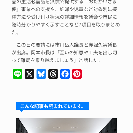
品の生活必需品を無償で提供する「おたがいさま
便」事業への支援や、妊婦や児童など対象別に接
種方法や受け付け状況の詳細情報を議会や市民に
随時分かりやすく示すことなど7項目を取りまとめ
た。
この日の要請には市川岳人議長と赤堀久実議長
が出席。岡本市長は「互いの知恵や工夫を出し切
って難局を乗り越えましょう」と話した。
Li
X
Bl
T
F
Pi
n
u
hr
a
n
e
e
e
c
te
s
a
e
re
こんな記事も読まれています。
k
d
b
st
y
s
o
o