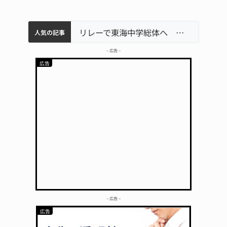
中学校の陶壁モニュメント 地元建設会社がボランティアで清掃 伊賀
【インターハイ⑨】ソフトテニス ミス減らし上位狙う 近大高専
名張市立病院のDMAT、熊本地震の被災地へ 能登以来3回目の派遣
リレーで東海中学総体へ 伊賀・名張
人気の記事
– 広告 –
– 広告 –