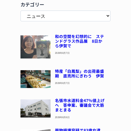
カテゴリー
和の空間を幻想的に ステ
ンドグラス作品展 8日か
ら伊賀で
2026年8月7日
特産「白鳳梨」の出荷最盛
期 直売所にぎわう 伊賀
2026年8月7日
名張市水道料金47％値上げ
へ 答申案、審議会で大筋
まとまる
2026年8月6日
器物損壊容疑で83歳女逮