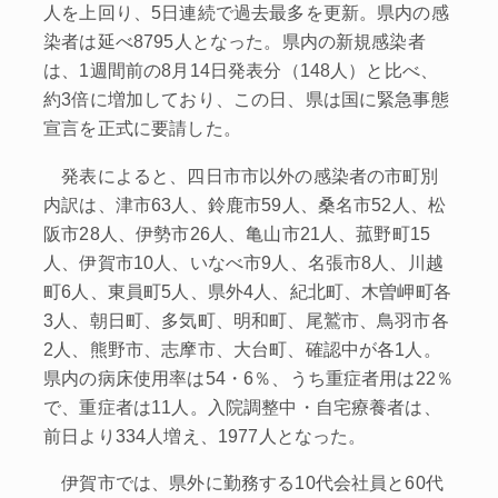
人を上回り、5日連続で過去最多を更新。県内の感
染者は延べ8795人となった。県内の新規感染者
は、1週間前の8月14日発表分（148人）と比べ、
約3倍に増加しており、この日、県は国に緊急事態
宣言を正式に要請した。
発表によると、四日市市以外の感染者の市町別
内訳は、津市63人、鈴鹿市59人、桑名市52人、松
阪市28人、伊勢市26人、亀山市21人、菰野町15
人、伊賀市10人、いなべ市9人、名張市8人、川越
町6人、東員町5人、県外4人、紀北町、木曽岬町各
3人、朝日町、多気町、明和町、尾鷲市、鳥羽市各
2人、熊野市、志摩市、大台町、確認中が各1人。
県内の病床使用率は54・6％、うち重症者用は22％
で、重症者は11人。入院調整中・自宅療養者は、
前日より334人増え、1977人となった。
伊賀市では、県外に勤務する10代会社員と60代