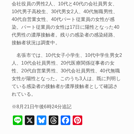
会社役員の男性2人、10代と40代の会社員男女、
10代男子高校生、30代男女2人、40代無職男性、
40代自営業女性、40代パート従業員の女性が感
染。パート従業員の女性は17日に陽性となった40
代男性の濃厚接触者。残りの感染者の感染経路、
接触者状況は調査中。
名張市では、10代女子小学生、10代中学生男女2
人、10代会社員男性、20代医療関係従事者の女
性、20代自営業男性、30代会社員男性、40代無職
女性が陽性となった。このうち3人は、既に判明し
ている感染者の接触者か濃厚接触者として確認さ
れている。
※8月21日午後6時24分追記
Li
X
Bl
T
F
Pi
n
u
hr
a
nt