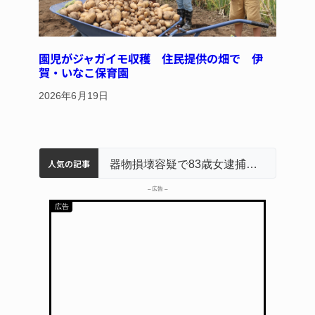
園児がジャガイモ収穫 住民提供の畑で 伊
賀・いなこ保育園
2026年6月19日
人気の記事
名張市立病院のDMAT、熊本地震の被災地へ 能登以来3回目の派遣
中学校の陶壁モニュメント 地元建設会社がボランティアで清掃 伊賀
名張市水道料金47％値上げへ 答申案、審議会で大筋まとまる
器物損壊容疑で83歳女逮捕 伊賀署
– 広告 –