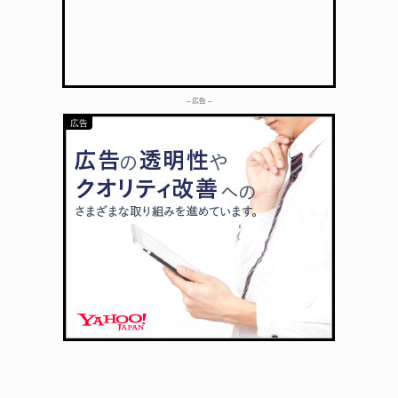
– 広告 –