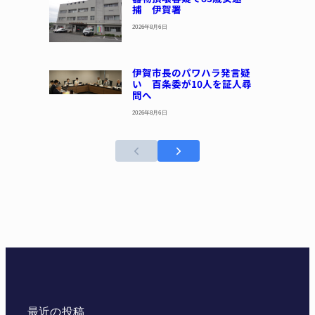
捕 伊賀署
2026年8月6日
伊賀市長のパワハラ発言疑
い 百条委が10人を証人尋
問へ
2026年8月6日
最近の投稿