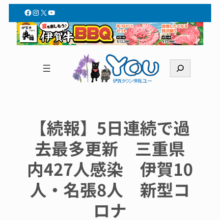
Facebook
Instagram
X
YouTube
検
索
【続報】5日連続で過
去最多更新 三重県
内427人感染 伊賀10
人・名張8人 新型コ
ロナ