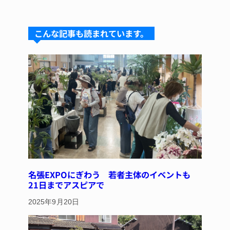
e
e
e
c
er
s
a
e
e
こんな記事も読まれています。
k
d
b
st
y
s
o
o
k
名張EXPOにぎわう 若者主体のイベントも
21日までアスピアで
2025年9月20日