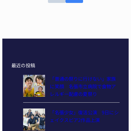
最近の投稿
「普通の祭りに行けない」家族
に笑顔 名張市立病院で食物ア
レルギー配慮の夏祭り
「名張少女」復活公演 9日にシ
ェイクスピア2作品上演