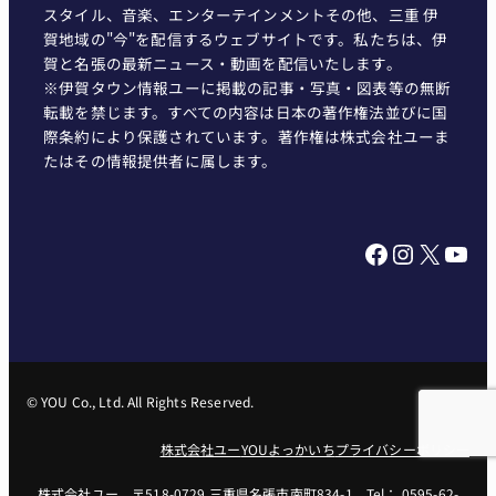
スタイル、音楽、エンターテインメントその他、三重 伊
賀地域の"今"を配信するウェブサイトです。私たちは、伊
賀と名張の最新ニュース・動画を配信いたします。
※伊賀タウン情報ユーに掲載の記事・写真・図表等の無断
転載を禁じます。すべての内容は日本の著作権法並びに国
際条約により保護されています。著作権は株式会社ユーま
たはその情報提供者に属します。
Facebook
Instagram
X
YouTube
© YOU Co., Ltd. All Rights Reserved.
株式会社ユー
YOUよっかいち
プライバシーポリシー
株式会社ユー 〒518-0729 三重県名張市南町834-1 Tel： 0595-62-