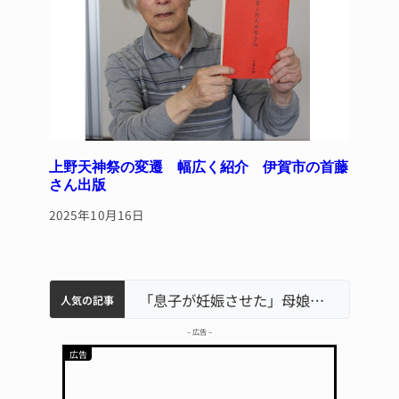
上野天神祭の変遷 幅広く紹介 伊賀市の首藤
さん出版
2025年10月16日
中学校の陶壁モニュメント 地元建設会社がボランティアで清掃 伊賀
名張市水道料金47％値上げへ 答申案、審議会で大筋まとまる
名張市立病院のDMAT、熊本地震の被災地へ 能登以来3回目の派遣
「息子が妊娠させた」母娘だまされ400万円詐欺被害 名張
人気の記事
– 広告 –