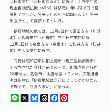
四日市支店（四日市市幸町）に移る。上野支店の
現金自動預払機（ATM）は移転に伴い同18日で営
業終了するが、名張支店のATMは四日市支店名張
出張所として存続するという。
伊賀地域の他では、11月8日付で富田支店（川越
町）と鈴鹿支店（鈴鹿市）を四日市支店に移し、
12月6日付で奈良支店（奈良市）と桜井支店（桜井
市）を大阪支店に移す。
同行は昭和初期に旧上野市（現三重県伊賀市）
で設立された会社が前身の一つ。終戦直後から約
20年間は、名張市に本店を置いていた。広報担当
者は取材に「伊賀地域は当行にとってゆかりのあ
る場所で、断腸の思い」と語った。
Li
X
Bl
T
F
Pi
n
u
hr
a
n