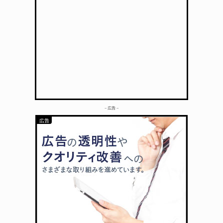
– 広告 –