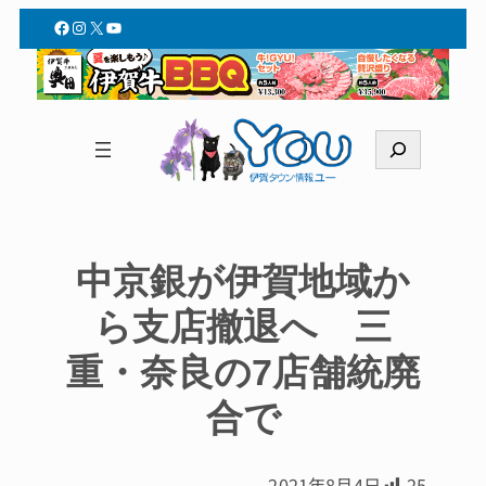
Facebook
Instagram
X
YouTube
検
索
中京銀が伊賀地域か
ら支店撤退へ 三
重・奈良の7店舗統廃
合で
2021年8月4日
25