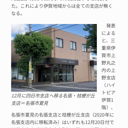
た。これにより伊賀地域からは全ての支店が無く
なる。
発表
による
と、三
重県伊
賀市上
野丸之
内の上
野支店
（ハイ
トピア
12月に四日市支店へ移る名張・桔梗が丘
伊賀1
支店＝名張市夏見
階）、
名張市夏見の名張支店と桔梗が丘支店（2020年に
名張支店内に移転済み）はいずれも12月20日付で