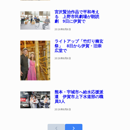
宮沢賢治作品で平和考え
る 上野市民劇場が朗読
劇 9日に伊賀で
2026年8月8日
ライトアップ「竹灯り幽玄
祭」 8日から伊賀・旧崇
広堂で
2026年8月8日
熊本・宇城市へ給水応援派
遣 伊賀市上下水道部の職
員3人
2026年8月8日