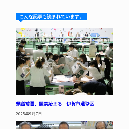
e
e
e
c
te
s
a
e
re
こんな記事も読まれています。
k
d
b
st
y
s
o
o
k
県議補選、開票始まる 伊賀市選挙区
2025年9月7日