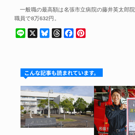
一般職の最高額は名張市立病院の藤井英太郎院長の
職員で8万632円。
Li
X
Bl
T
F
Pi
n
u
hr
a
nt
e
e
e
c
er
s
a
e
e
k
d
b
st
こんな記事も読まれています。
y
s
o
o
k