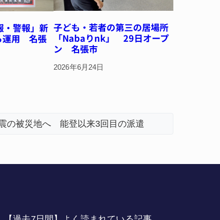
子ども・若者の第三の居場所
報・警報」新
「Nabaりnk」 29日オープ
ら運用 名張
ン 名張市
2026年6月24日
地震の被災地へ 能登以来3回目の派遣
「息子が
名張市、
【過去7日間】よく読まれている記事