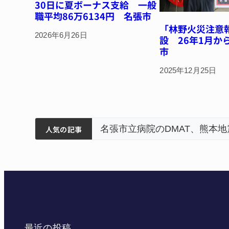
30日に夏ボーナス支給 一般
職平均86万6134円 名張市
「林野火災注意
2026年6月26日
設 26年1月か
市
2025年12月25日
筋まとまる
ティアで清掃 伊賀
名張市立病院のDMAT、熊本
人気の記事
最近の投稿