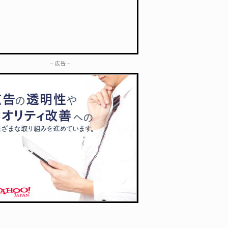
– 広告 –