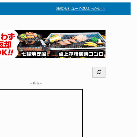
株式会社ユー
YOUよっかいち
–
検
索
– 広告 –