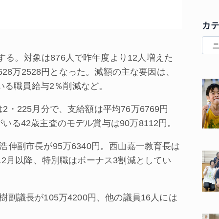
カ
る。対象は876人で昨年度より12人増えた
5628万2528円となった。減額の主な要因は、
いる職員給与2％削減など。
・225月分で、支給額は平均76万6769円
いる42歳主査のモデル賞与は90万8112円。
浩伸副市長が95万6340円。西山嘉一教育長は
年12月以降、特別職はボーナス3割減としてい
副議長が105万4200円、他の議員16人には