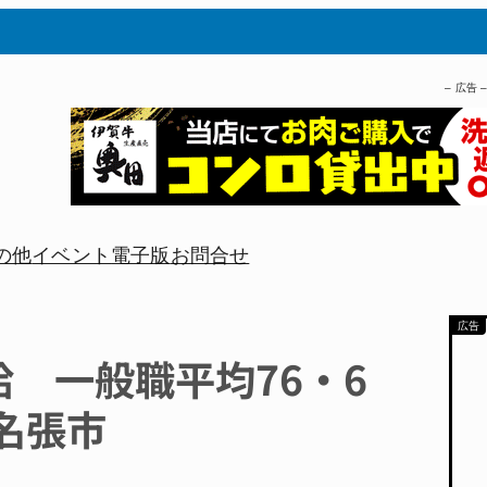
– 広告 
の他
イベント
電子版
お問合せ
給 一般職平均76・6
名張市