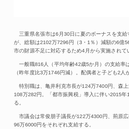
三重県名張市は6月30日に夏のボーナスを支給す
が、総額は2102万7296円（3・1％）減額の6億
市の財源不足に対応するため4月から実施されて
一般職816人（平均年齢42歳5か月）の支給率は2
（昨年度比3万1746円減）。配偶者と子ども2人が
特別職は、亀井利克市長が124万7400円、森上
108万282円。「都市振興税」導入に伴い2015
る。
市議会は常俊朋子議長が122万4300円、荊原広樹
96万6000円をそれぞれ支給する。