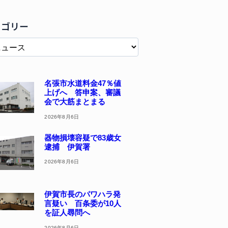
テゴリー
名張市水道料金47％値
上げへ 答申案、審議
会で大筋まとまる
2026年8月6日
器物損壊容疑で83歳女
逮捕 伊賀署
2026年8月6日
伊賀市長のパワハラ発
言疑い 百条委が10人
を証人尋問へ
2026年8月6日