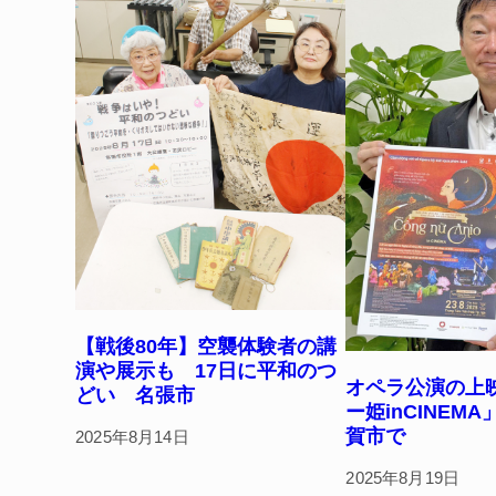
k
【戦後80年】空襲体験者の講
演や展示も 17日に平和のつ
オペラ公演の上
どい 名張市
ー姫inCINEMA
賀市で
2025年8月14日
2025年8月19日