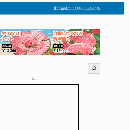
株式会社ユー
YOUよっかいち
–
検
索
– 広告 –