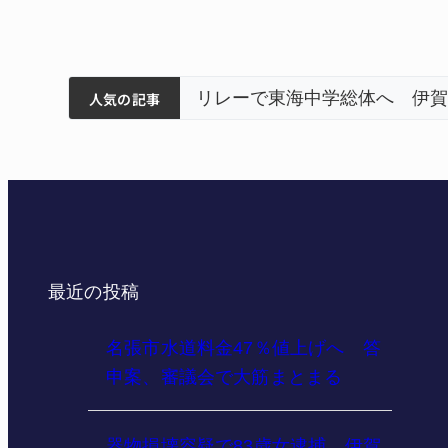
ティアで清掃 伊賀
以来3回目の派遣
狙う 近大高専
人気の記事
最近の投稿
名張市水道料金47％値上げへ 答
申案、審議会で大筋まとまる
器物損壊容疑で83歳女逮捕 伊賀