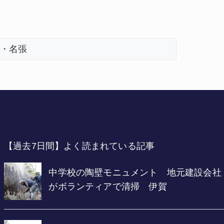
【インターハイ⑪】女子ホッケー 悲願の初出場、個性生かす 名張青峰
【過去7日間】よく読まれている記事