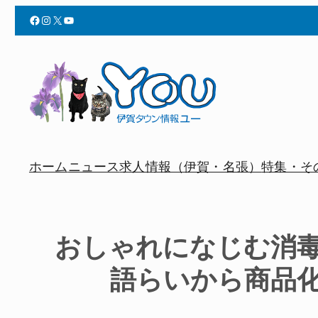
Facebook
Instagram
X
YouTube
ホーム
ニュース
求人情報（伊賀・名張）
特集・そ
おしゃれになじむ消
語らいから商品