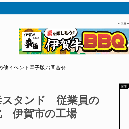
– 広告 
の他
イベント
電子版
お問合せ
毒スタンド 従業員の
化 伊賀市の工場