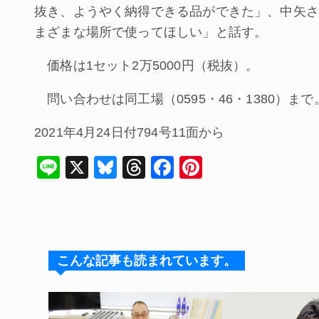
抜き、ようやく納得できる品ができた」、中矢さ
まざまな場所で使ってほしい」と話す。
価格は1セット2万5000円（税抜）。
問い合わせは同工場（0595・46・1380）まで
2021年4月24日付794号11面から
Li
X
Bl
T
F
Pi
n
u
hr
a
nt
e
e
e
c
er
s
a
e
e
k
d
b
st
こんな記事も読まれています。
y
s
o
o