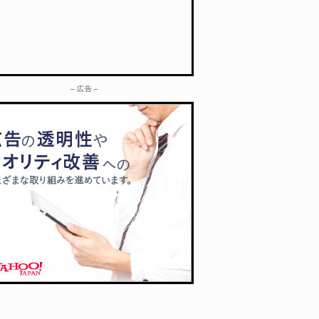
– 広告 –