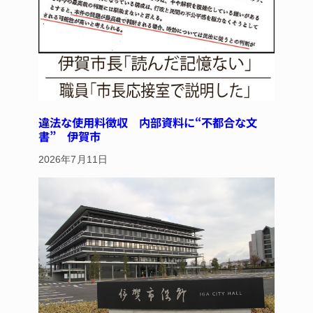
o
k
違法な使用料徴収 内部資料に“不都合な文
書” 伊賀市
2026年7月11日