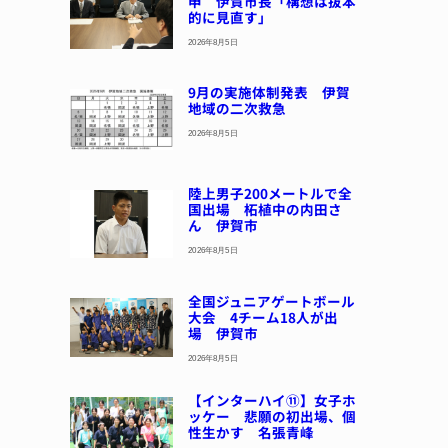
申 伊賀市長「構想は抜本
的に見直す」
2026年8月5日
9月の実施体制発表 伊賀
地域の二次救急
2026年8月5日
陸上男子200メートルで全
国出場 柘植中の内田さ
ん 伊賀市
2026年8月5日
全国ジュニアゲートボール
大会 4チーム18人が出
場 伊賀市
2026年8月5日
【インターハイ⑪】女子ホ
ッケー 悲願の初出場、個
性生かす 名張青峰