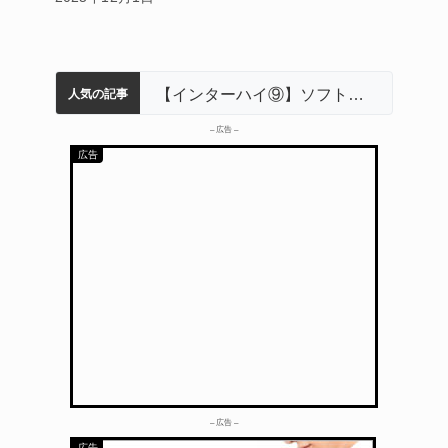
名張市立病院のDMAT、熊本地震の被災地へ 能登以来3回目の派遣
軽乗用車が田んぼに転落 運転の70歳女性死亡 伊賀市で
中学校の陶壁モニュメント 地元建設会社がボランティアで清掃 伊賀
【インターハイ⑨】ソフトテニス ミス減らし上位狙う 近大高専
リレーで東海中学総体へ 伊賀・名張
人気の記事
– 広告 –
– 広告 –