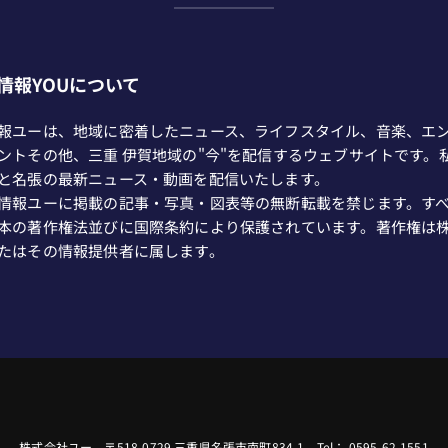
情報YOUについて
報ユーは、地域に密着したニュース、ライフスタイル、音楽、エ
ントその他、三重 伊賀地域の"今"を配信するウェブサイトです。
と名張の最新ニュース・動画を配信いたします。
情報ユーに掲載の記事・写真・図表等の無断転載を禁じます。す
本の著作権法並びに国際条約により保護されています。著作権は
たはその情報提供者に属します。
株式会社ユー 〒518-0729 三重県名張市南町834-1 Tel： 0595-62-1551