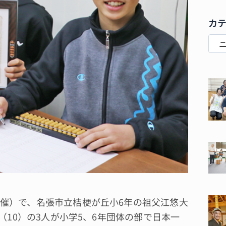
カ
催）で、名張市立桔梗が丘小6年の祖父江悠大
（10）の3人が小学5、6年団体の部で日本一