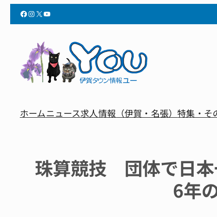
Facebook
Instagram
X
YouTube
ホーム
ニュース
求人情報（伊賀・名張）
特集・そ
珠算競技 団体で日本
6年