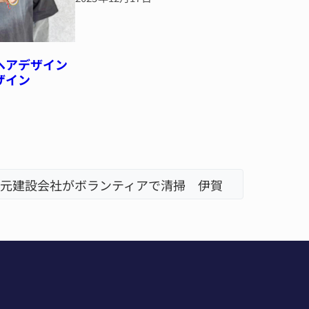
ヘアデザイン
ザイン
元建設会社がボランティアで清掃 伊賀
名張市立
「息子が