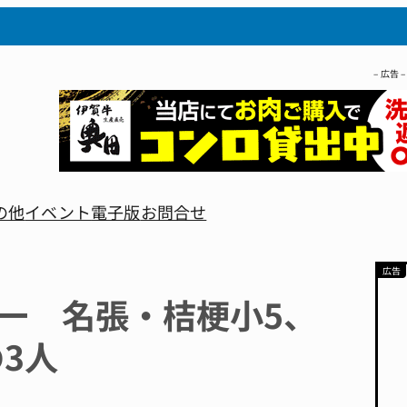
– 広告 –
の他
イベント
電子版
お問合せ
一 名張・桔梗小5、
の3人