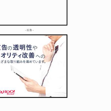
– 広告 –