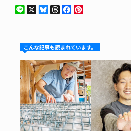
Li
X
Bl
T
F
Pi
n
u
hr
a
n
e
e
e
c
te
s
a
e
re
k
d
b
st
こんな記事も読まれています。
y
s
o
o
k