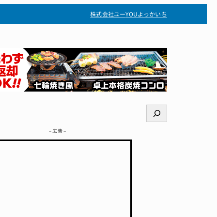
株式会社ユー
YOUよっかいち
検
索
– 広告 –