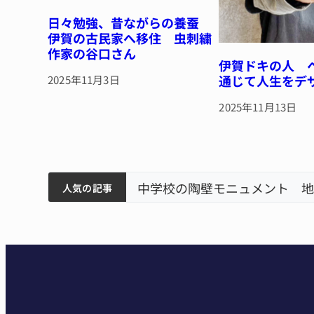
日々勉強、昔ながらの養蚕
伊賀の古民家へ移住 虫刺繍
作家の谷口さん
伊賀ドキの人 
通じて人生をデ
2025年11月3日
2025年11月13日
筋まとまる
中学校の陶壁モニュメント 地
人気の記事