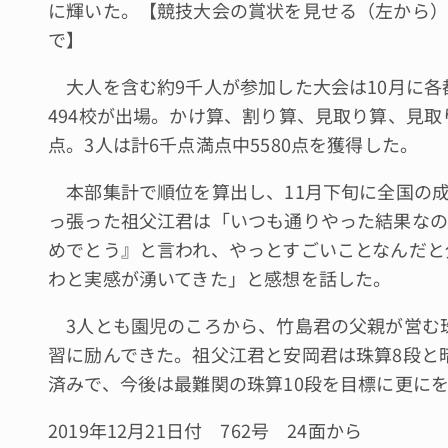
に輝いた。【競技大会の賞状を見せる（左から）
で】
大人を含む約9千人が参加した大会は10月に各
494校が出場。かけ算、割り算、見取り算、見取り
点。3人は計6千点満点中5580点を獲得した。
本部集計で順位を算出し、11月下旬に全国の成績
っ張った祖父江君は「いつも通りやった結果なの
めでとう』と言われ、やっとすごいことなんだと
わと実感が湧いてきた」と感想を話した。
3人とも園児のころから、竹島君の父親が営む
習に励んできた。祖父江君と安岡君は珠算8段と暗
済みで、今後は最難関の珠算10段を目標に更に
2019年12月21日付 762号 24面から