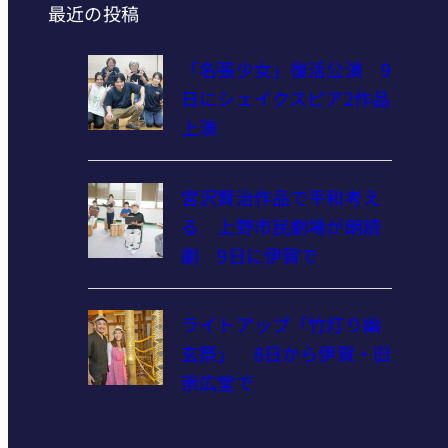
最近の投稿
「名張少女」復活公演 9
日にシェイクスピア2作品
上演
宮沢賢治作品で平和考え
る 上野市民劇場が朗読
劇 9日に伊賀で
ライトアップ「竹灯り幽
玄祭」 8日から伊賀・旧
崇広堂で