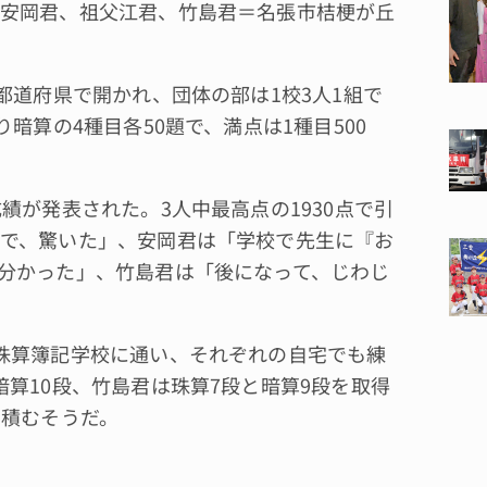
安岡君、祖父江君、竹島君＝名張市桔梗が丘
都道府県で開かれ、団体の部は1校3人1組で
暗算の4種目各50題で、満点は1種目500
が発表された。3人中最高点の1930点で引
で、驚いた」、安岡君は「学校で先生に『お
分かった」、竹島君は「後になって、じわじ
珠算簿記学校に通い、それぞれの自宅でも練
算10段、竹島君は珠算7段と暗算9段を取得
を積むそうだ。